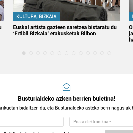
KULTURA, BIZKAIA
u
Euskal artista gazteen saretzea bistaratu du
O
‘Ertibil Bizkaia’ erakusketak Bilbon
j
h
Busturialdeko azken berrien buletina!
rikuetan bidaltzen da, eta Busturialdeko asteko berri nagusiak b