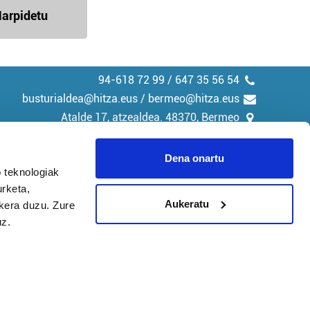
arpidetu
94-618 72 99 / 647 35 56 54
busturialdea@hitza.eus / bermeo@hitza.eus
Atalde 17, atzealdea. 48370, Bermeo
Dena onartu
 teknologiak
urketa,
tika
Cookieak
Aukeratu
ukera duzu. Zure
uz.