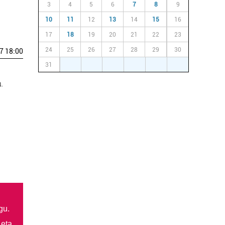
3
4
5
6
7
8
9
10
11
12
13
14
15
16
17
18
19
20
21
22
23
24
25
26
27
28
29
30
7 18:00
31
1
2
3
4
5
6
.
gu.
 eta