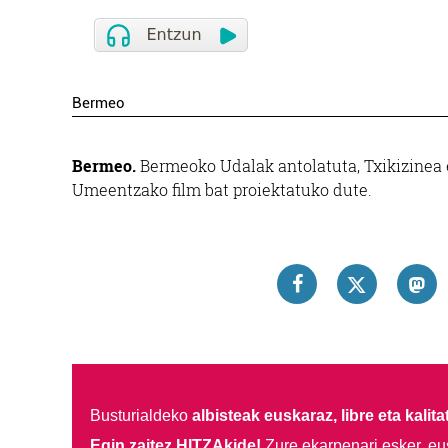
Bermeo
Bermeo.
Bermeoko Udalak antolatuta, Txikizinea eg
Umeentzako film bat proiektatuko dute.
Busturialdeko
albisteak euskaraz, libre eta kalita
Egin zaitez HITZAkide!
Zure ekarpenari esker, eu