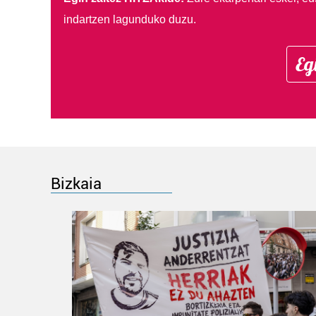
indartzen lagunduko duzu.
Eg
Bizkaia