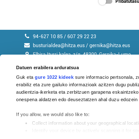
Pribatutasu
94-627 10 85 / 607 29 22 23
busturialdea@hitza.eus / gernika@hitza.eus
Elbira Iturri kalea, z/g. 48300, Gernika-Lumo
Datuen erabilera arduratsua
Guk eta
gure 1022 kideek
sure informacio pertsonala, z
erabiliz eta zure gailuko informazioak azitzen dugu publiz
Argitalpen politika
audientzia-ikerketa eta zerbitzuen garapena eskaintzeko
onespena aldatzen edo deuseztatzen ahal duzu edozein m
If you allow, we would also like to:
Collect information about your geographical locat
Identify your device by actively scanning it for spe