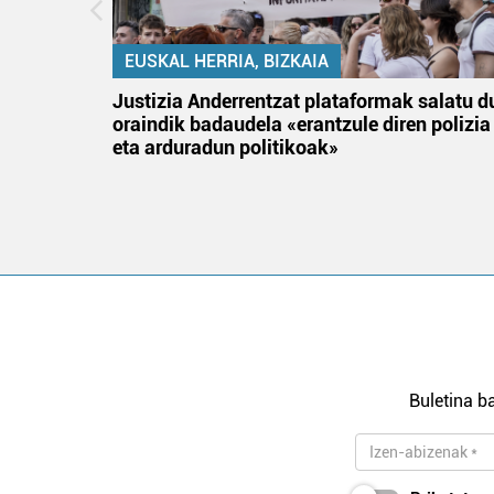
EUSKAL HERRIA, BIZKAIA
an
Justizia Anderrentzat plataformak salatu d
oraindik badaudela «erantzule diren polizia
eta arduradun politikoak»
Buletina ba