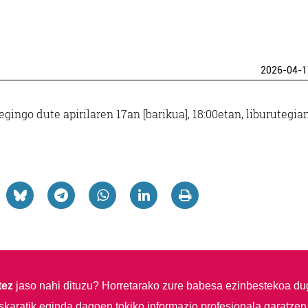
2026-04-1
ingo dute apirilaren 17an [barikua], 18:00etan, liburutegian
tez
jaso nahi dituzu?
Horretarako zure babesa ezinbestekoa du
skaratik eginda dagoen tokiko informazio profesionala garatzen