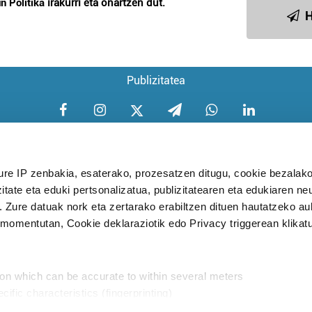
n Politika
irakurri eta onartzen dut.
H
Publizitatea
ure IP zenbakia, esaterako, prozesatzen ditugu, cookie bezalako
itate eta eduki pertsonalizatua, publizitatearen eta edukiaren ne
Aniztasun politika
Pribatutasun poli
. Zure datuak nork eta zertarako erabiltzen dituen hautatzeko a
omentutan, Cookie deklaraziotik edo Privacy triggerean klikat
Babesleak:
ion which can be accurate to within several meters
cific characteristics (fingerprinting)