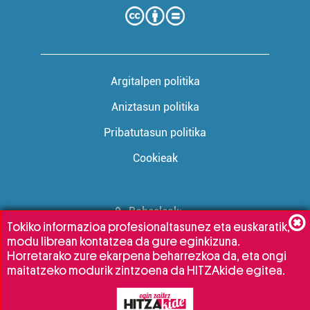
Argitalpen politika
Aniztasun politika
Pribatutasun politika
Cookieak
Babesleak:
Tokiko informazioa profesionaltasunez eta euskaratik,
modu librean kontatzea da gure eginkizuna.
Horretarako zure ekarpena beharrezkoa da, eta ongi
maitatzeko modurik zintzoena da HITZAkide egitea.