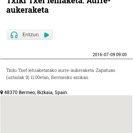
Txiki Txef lehiaketa: Aurre-
aukeraketa
2016-07-09 09:00
Txiki Txef lehiaketarako aurre-aukeraketa. Zapatuan
(uztailak 9) 11:00etan, Bermeoko azokan.
48370 Bermeo, Bizkaia, Spain.