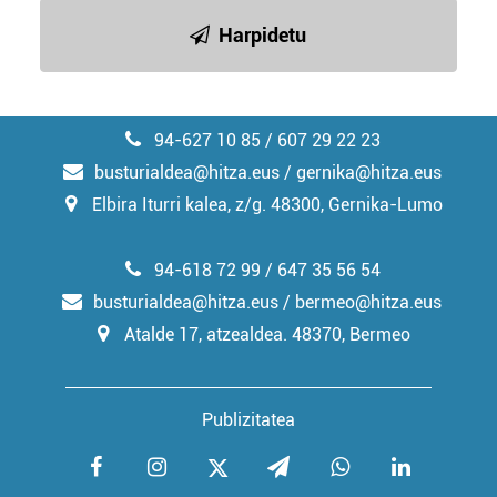
irakurri
Harpidetu
94-627 10 85 / 607 29 22 23
busturialdea@hitza.eus / gernika@hitza.eus
Elbira Iturri kalea, z/g. 48300, Gernika-Lumo
94-618 72 99 / 647 35 56 54
busturialdea@hitza.eus / bermeo@hitza.eus
Atalde 17, atzealdea. 48370, Bermeo
Publizitatea