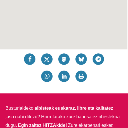
Busturialdeko
albisteak euskaraz, libre eta kalitatez
jaso nahi dituzu?
Horretarako zure babesa ezinbestekoa
dugu.
Egin zaitez HITZAkide!
Zure ekarpenari esker,