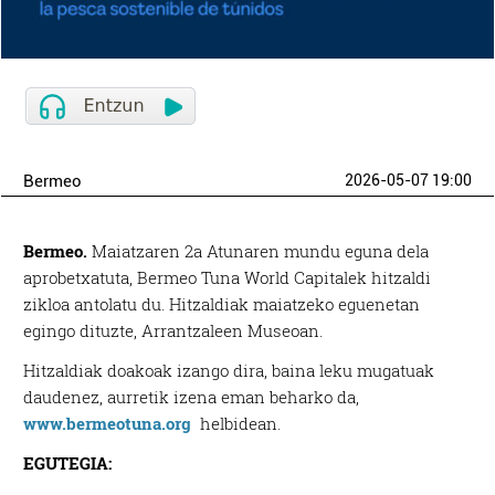
Bermeo
2026-05-07 19:00
Bermeo.
Maiatzaren 2a Atunaren mundu eguna dela
aprobetxatuta, Bermeo Tuna World Capitalek hitzaldi
zikloa antolatu du. Hitzaldiak maiatzeko eguenetan
egingo dituzte, Arrantzaleen Museoan.
Hitzaldiak doakoak izango dira, baina leku mugatuak
daudenez, aurretik izena eman beharko da,
www.bermeotuna.org
helbidean.
EGUTEGIA: