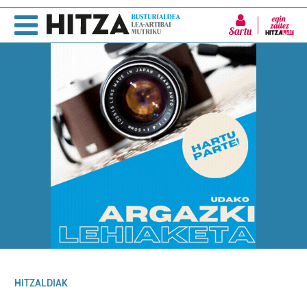
Sartu
HITZALDIAK