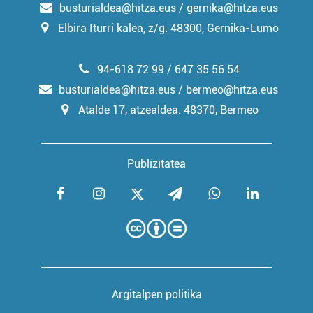
busturialdea@hitza.eus / gernika@hitza.eus
Elbira Iturri kalea, z/g. 48300, Gernika-Lumo
94-618 72 99 / 647 35 56 54
busturialdea@hitza.eus / bermeo@hitza.eus
Atalde 17, atzealdea. 48370, Bermeo
Publizitatea
Argitalpen politika