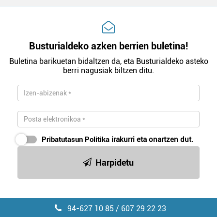
Busturialdeko azken berrien buletina!
Buletina barikuetan bidaltzen da, eta Busturialdeko asteko
berri nagusiak biltzen ditu.
Pribatutasun Politika
irakurri eta onartzen dut.
Harpidetu
94-627 10 85 / 607 29 22 23