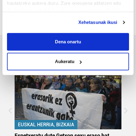
hautatzeko aukera duzu. Zure onespena aldatzen edo
24
25
26
27
28
29
30
deuseztatzen ahal duzu edozein momentutan, Cookie
deklaraziotik edo Privacy triggerean klikatuz.
31
1
2
3
4
5
6
Xehetasunak ikusi
If you allow, we would also like to:
Collect information about your geographical
Dena onartu
location which can be accurate to within several
Bizkaia
meters
Aukeratu
Identify your device by actively scanning it for
specific characteristics (fingerprinting)
Find out more about how your personal data is processed
and set your preferences in the
details section
.
Guk eta gure bazkideek zure datu pertsonalak
prozesatzen ditugu, zure IP zenbakia, besteak beste,
teknologia erabiliz, cookieak adibidez, iragarki eta eduki
pertsonalizatuak eskaintzeko, iragarkiak eta edukia
EUSKAL HERRIA, BIZKAIA
neurtzeko, jendeari buruzko informazioa biltzeko eta
»
Espetxeratu dute Getxon sexu eraso bat
Sa