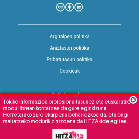
Argitalpen politika
Aniztasun politika
Pribatutasun politika
Cookieak
Babesleak:
Tokiko informazioa profesionaltasunez eta euskaratik,
modu librean kontatzea da gure eginkizuna.
Horretarako zure ekarpena beharrezkoa da, eta ongi
maitatzeko modurik zintzoena da HITZAkide egitea.