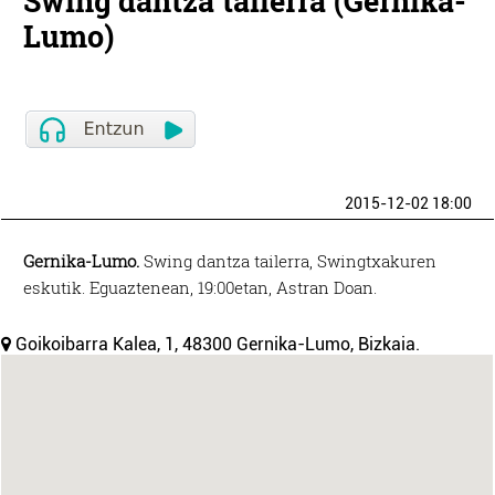
Swing dantza tailerra (Gernika-
Lumo)
2015-12-02 18:00
Gernika-Lumo.
Swing dantza tailerra, Swingtxakuren
eskutik. Eguaztenean, 19:00etan, Astran Doan.
Goikoibarra Kalea, 1, 48300 Gernika-Lumo, Bizkaia.