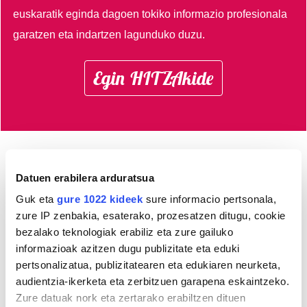
euskaratik eginda dagoen tokiko informazio profesionala
garatzen eta indartzen lagunduko duzu.
Egin HITZAkide
AGENDA
Datuen erabilera arduratsua
Guk eta
gure 1022 kideek
sure informacio pertsonala,
Abuztua 2026
zure IP zenbakia, esaterako, prozesatzen ditugu, cookie
AL.
AR.
AZ.
OG.
OL.
LR.
IG.
bezalako teknologiak erabiliz eta zure gailuko
27
28
29
30
31
1
2
informazioak azitzen dugu publizitate eta eduki
pertsonalizatua, publizitatearen eta edukiaren neurketa,
3
4
5
6
7
8
9
audientzia-ikerketa eta zerbitzuen garapena eskaintzeko.
10
11
12
13
14
15
16
Zure datuak nork eta zertarako erabiltzen dituen
17
18
19
20
21
22
23