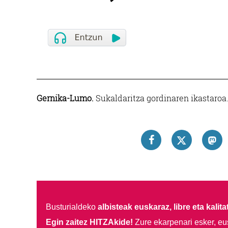
Gernika-Lumo.
Sukaldaritza gordinaren ikastaroa. 
Busturialdeko
albisteak euskaraz, libre eta kalita
Egin zaitez HITZAkide!
Zure ekarpenari esker, eu