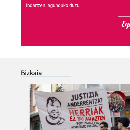
indartzen lagunduko duzu.
Eg
Bizkaia