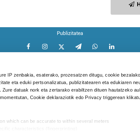
H
Publizitatea
ure IP zenbakia, esaterako, prozesatzen ditugu, cookie bezalako
itate eta eduki pertsonalizatua, publizitatearen eta edukiaren ne
Aniztasun politika
Pribatutasun poli
. Zure datuak nork eta zertarako erabiltzen dituen hautatzeko a
omentutan, Cookie deklaraziotik edo Privacy triggerean klikat
Babesleak:
ion which can be accurate to within several meters
cific characteristics (fingerprinting)
d and set your preferences in the
details section
.