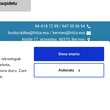
arpidetu
94-618 72 99 / 647 35 56 54
busturialdea@hitza.eus / bermeo@hitza.eus
Atalde 17, atzealdea. 48370, Bermeo
Dena onartu
 teknologiak
urketa,
tika
Cookieak
Aukeratu
ukera duzu. Zure
uz.