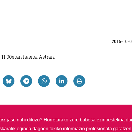
2015-10-0
11:00etan hasita, Astran.
tez
jaso nahi dituzu?
Horretarako zure babesa ezinbestekoa du
skaratik eginda dagoen tokiko informazio profesionala garatzen