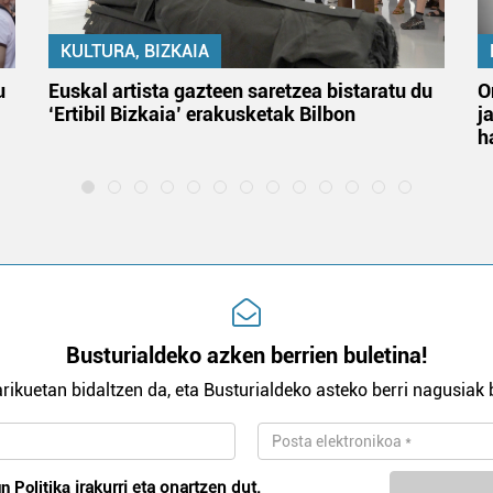
KULTURA, BIZKAIA
u
Euskal artista gazteen saretzea bistaratu du
O
‘Ertibil Bizkaia’ erakusketak Bilbon
j
h
Busturialdeko azken berrien buletina!
rikuetan bidaltzen da, eta Busturialdeko asteko berri nagusiak b
n Politika
irakurri eta onartzen dut.