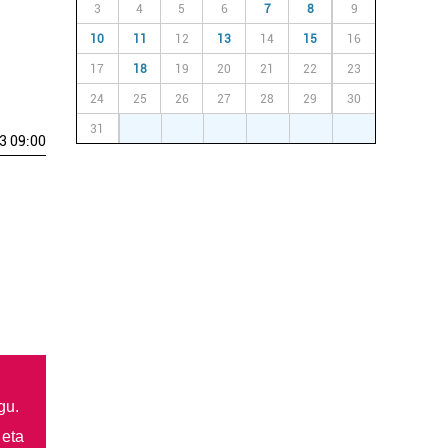
3
4
5
6
7
8
9
10
11
12
13
14
15
16
17
18
19
20
21
22
23
24
25
26
27
28
29
30
31
1
2
3
4
5
6
3 09:00
gu.
 eta