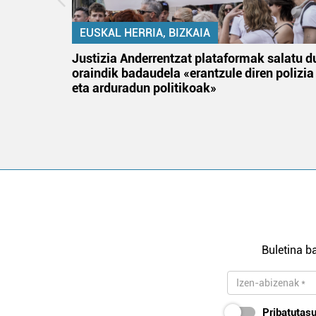
EUSKAL HERRIA, BIZKAIA
an
Justizia Anderrentzat plataformak salatu d
oraindik badaudela «erantzule diren polizia
eta arduradun politikoak»
Buletina ba
Pribatutasu