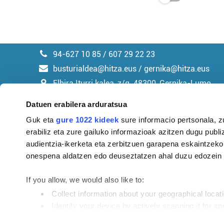
94-627 10 85 / 607 29 22 23
busturialdea@hitza.eus / gernika@hitza.eus
Elbira Iturri kalea, z/g. 48300, Gernika-Lumo
Datuen erabilera arduratsua
Guk eta
gure 1022 kideek
sure informacio pertsonala, z
erabiliz eta zure gailuko informazioak azitzen dugu publiz
Argitalpen politika
audientzia-ikerketa eta zerbitzuen garapena eskaintzeko
onespena aldatzen edo deuseztatzen ahal duzu edozein m
If you allow, we would also like to:
Collect information about your geographical locat
Identify your device by actively scanning it for spe
Find out more about how your personal data is processe