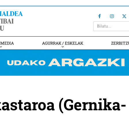
IMEDIA
AGURRAK / ESKELAK
ZERBITZ
kastaroa (Gernika-