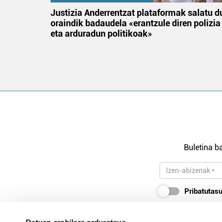
an
Justizia Anderrentzat plataformak salatu d
oraindik badaudela «erantzule diren polizia
eta arduradun politikoak»
Buletina ba
Pribatutasu