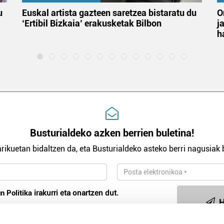
u
Euskal artista gazteen saretzea bistaratu du
O
‘Ertibil Bizkaia’ erakusketak Bilbon
j
h
Busturialdeko azken berrien buletina!
rikuetan bidaltzen da, eta Busturialdeko asteko berri nagusiak b
n Politika
irakurri eta onartzen dut.
H