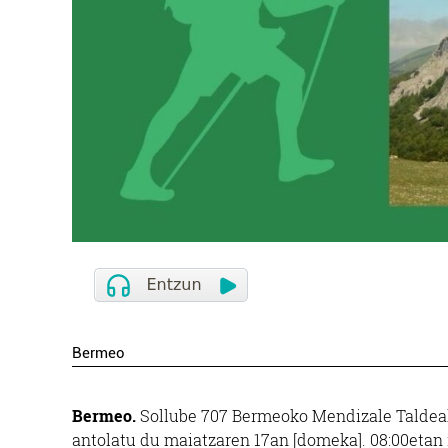
Bermeo
Bermeo.
Sollube 707 Bermeoko Mendizale Taldeak 
antolatu du maiatzaren 17an [domeka]. 08:00etan ip