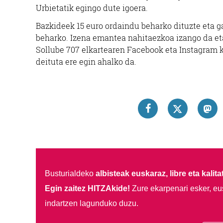
Urbietatik egingo dute igoera.
Bazkideek 15 euro ordaindu beharko dituzte eta ga
beharko. Izena emantea nahitaezkoa izango da et
Sollube 707 elkartearen Facebook eta Instagram k
deituta ere egin ahalko da.
Busturialdeko
albisteak euskaraz, libre eta kalita
Egin zaitez HITZAkide!
Zure ekarpenari esker, eu
indartzen lagunduko duzu.