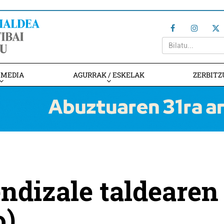
IMEDIA
AGURRAK / ESKELAK
ZERBITZ
ndizale taldearen
o)