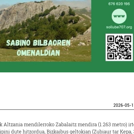
2026-05-1
Altzania mendilerroko Zabalaitz mendira (1.263 metro) irt
ini dute hitzordua, Bizkaibus geltokian (Zubiaur tar Kepa, 