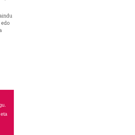
daindu
, edo
a
gu.
 eta