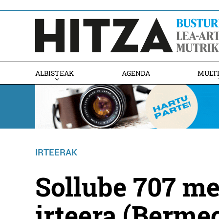
ALBISTEAK
AGENDA
MULT
IRTEERAK
Sollube 707 me
irteera (Berme