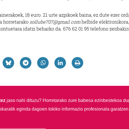
inerakoek, 18 euro. 21 urte azpikoek baina, ez dute ezer or
a horretarako
sollube707@gmail.com
helbide elektronikora
ontuetara idatzi beharko da. 676 62 01 95 telefono zenbakir
tez
jaso nahi dituzu?
Horretarako zure babesa ezinbestekoa du
skaratik eginda dagoen tokiko informazio profesionala garatzen