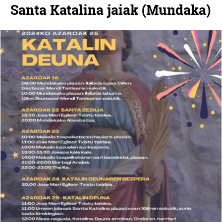
Santa Katalina jaiak (Mundaka)