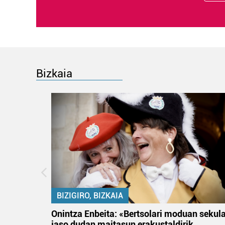
Bizkaia
BIZIGIRO, BIZKAIA
na
Onintza Enbeita: «Bertsolari moduan sekul
jaso dudan maitasun erakustaldirik