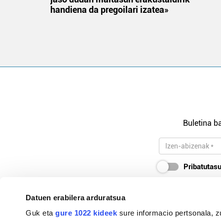
handiena da pregoilari izatea»
Buletina ba
Pribatutasu
Datuen erabilera arduratsua
Guk eta
gure 1022 kideek
sure informacio pertsonala, z