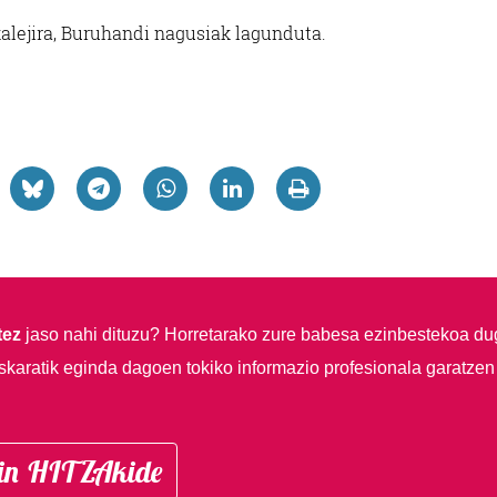
kalejira, Buruhandi nagusiak lagunduta.
tez
jaso nahi dituzu?
Horretarako zure babesa ezinbestekoa du
skaratik eginda dagoen tokiko informazio profesionala garatzen
in HITZAkide