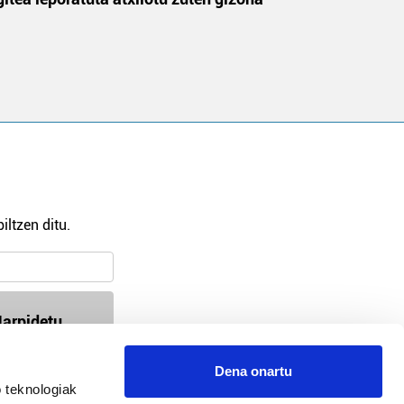
iltzen ditu.
arpidetu
Dena onartu
 teknologiak