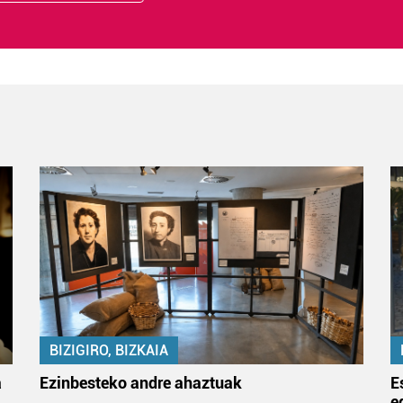
BIZIGIRO, BIZKAIA
a
Ezinbesteko andre ahaztuak
E
e