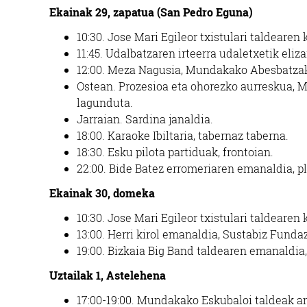
Ekainak 29, zapatua (San Pedro Eguna)
10:30.
Jose Mari Egileor txistulari taldearen k
11:45.
Udalbatzaren irteerra udaletxetik eliza
12:00.
Meza Nagusia,
Mundakako Abesbatzak
Ostean.
Prozesioa eta ohorezko aurreskua,
lagunduta.
Jarraian.
Sardina janaldia.
18:00.
Karaoke Ibiltaria, tabernaz taberna.
18:30.
Esku pilota partiduak, frontoian.
22:00.
Bide Batez erromeriaren emanaldia, p
Ekainak 30, domeka
10:30.
Jose Mari Egileor txistulari taldearen k
13:00.
Herri kirol emanaldia, Sustabiz Funda
19:00.
Bizkaia Big Band
taldearen emanaldia,
Uztailak 1, Astelehena
17:00-19:00.
Mundakako Eskubaloi taldeak ant