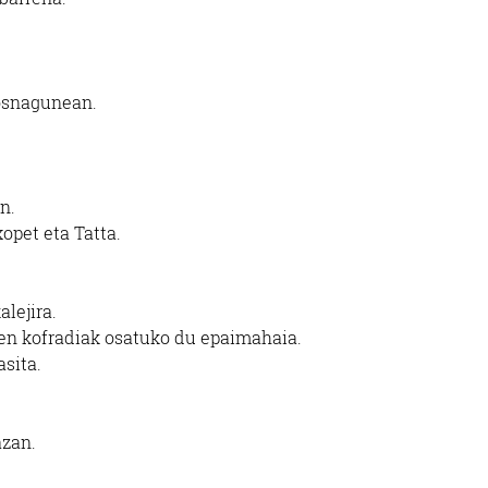
osnagunean.
n.
opet eta Tatta.
alejira.
en kofradiak osatuko du epaimahaia.
asita.
azan.