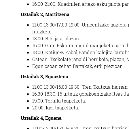
16:00-21:00.
Kuadrillen arteko esku pilota par
Uztailak 2, Martitzena
11:00-13:00/17:00-19:00.
Umeentzako gaztelu pu
lituzkete.
13:00.
Bits jaia, plazan.
16:00.
Gure Eskuren mural margoketa parte ha
18:00.
Katius-K Zabal Banden kalejira, buruh
Ostean. Txokolate janaldi herrikoia, plazan
Egun osoan zehar. Barrakak, erdi prezioan.
Uztailak 3, Eguaztena
11:00-13:00/16:00-19:30.
Tren Txutxua herrian
16:30-18:30.
16 urtetik gorakoentzako Itsas J
19:00.
Tortilla txapelketa.
20:00.
Igel txapelketa.
Uztailak 4, Eguena
11:00
-13:00/16:00-19:30.
Tren Txutxua herrian 