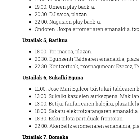
19:00.
Umeen play back-a.
20:30.
DJ saioa, plazan.
22:00.
Nagusien play back-a.
Ondoren.
Joxpa erromeriaren emanaldia, tx
Uztailak 5, Barikua
18:00.
Tor magoa, plazan.
20:30.
Egunsenti Taldearen emanaldia, plaza
22:30.
Kontzertuak, txosnagunean: Ezezez, Tx
Uztailak 6, Sukalki Eguna
11:00.
Jose Mari Egileor txistulari taldearen k
13:00.
Sukalki kazuelen aurkezpena. Makilar
13:00.
Betijai fanfarrearen
kalejira, plazatik h
18:00.
Sakatu elektrotxarangaren emanaldia.
18:30.
Esku pilota partiduak, frontoian.
22:00.
Akerbeltz erromeriaren emanaldia, pl
Uztailak 7, Domeka