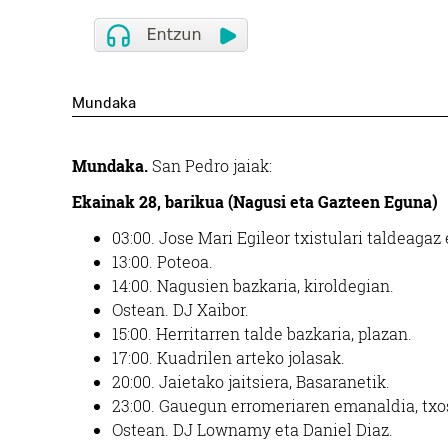
Mundaka
Mundaka.
San Pedro jaiak:
Ekainak 28, barikua (Nagusi eta Gazteen Eguna)
03:00.
Jose Mari Egileor txistulari taldeagaz 
13:00.
Poteoa.
14:00.
Nagusien bazkaria,
kiroldegian.
Ostean.
DJ Xaibor.
15:00.
Herritarren talde bazkaria, plazan.
17:00.
Kuadrilen arteko jolasak.
20:00.
Jaietako jaitsiera,
Basaranetik.
23:00.
Gauegun erromeriaren emanaldia,
txo
Ostean.
DJ Lownamy eta Daniel Diaz.