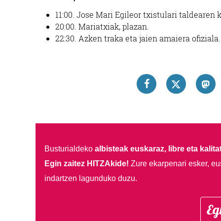
11:00.
Jose Mari Egileor txistulari taldearen 
20:00.
Mariatxiak, plazan.
22:30.
Azken traka eta jaien amaiera ofiziala.
Busturialdeko
albisteak euskaraz, libre eta kalita
Egin zaitez HITZAkide!
Zure ekarpenari esker, eu
indartzen lagunduko duzu.
Eg