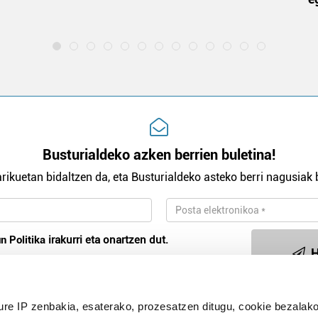
Busturialdeko azken berrien buletina!
rikuetan bidaltzen da, eta Busturialdeko asteko berri nagusiak b
n Politika
irakurri eta onartzen dut.
H
ure IP zenbakia, esaterako, prozesatzen ditugu, cookie bezalako