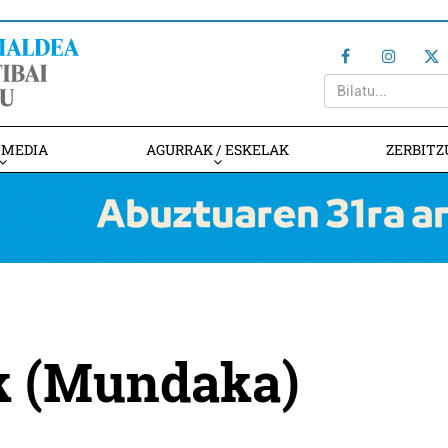
IMEDIA
AGURRAK / ESKELAK
ZERBITZ
ak (Mundaka)