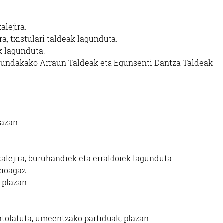
alejira.
ra, txistulari taldeak lagunduta.
 lagunduta.
 Mundakako Arraun Taldeak eta
Egunsenti Dantza
Taldeak
lazan.
alejira,
buruhandiek eta
erraldoiek lagunduta.
zioagaz.
 plazan.
olatuta, umeentzako partiduak, plazan.