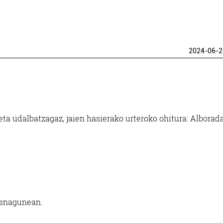
2024-06-2
eta u
dalbatzagaz, jaien
hasierako urteroko
ohitura: Alborada
snagunean.