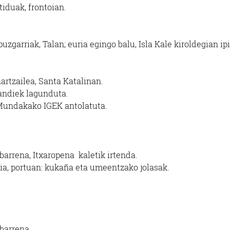
tiduak, frontoian.
zgarriak, Talan; euria egingo balu, Isla Kale kiroldegian ip
rtzailea, Santa Katalinan.
andiek lagunduta.
, Mundakako IGEK antolatuta.
barrena, Itxaropena
kaletik irtenda.
aia, portuan: kukaña eta umeentzako jolasak.
barrena.