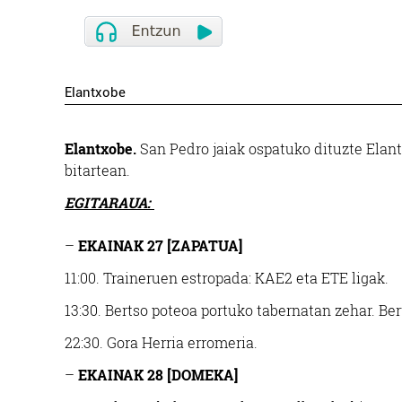
Elantxobe
Elantxobe.
San Pedro jaiak ospatuko dituzte Elant
bitartean.
EGITARAUA:
–
EKAINAK 27 [ZAPATUA]
11:00.
Traineruen estropada: KAE2 eta ETE ligak.
13:30.
Bertso poteoa portuko tabernatan zehar. Ber
22:30.
Gora Herria erromeria.
–
EKAINAK 28 [DOMEKA]