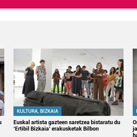
KULTURA, BIZKAIA
u
Euskal artista gazteen saretzea bistaratu du
O
‘Ertibil Bizkaia’ erakusketak Bilbon
j
h