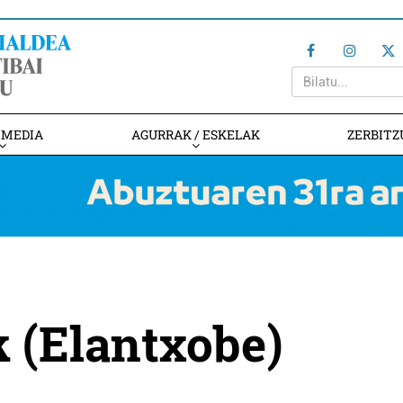
IMEDIA
AGURRAK / ESKELAK
ZERBITZ
k (Elantxobe)