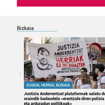
Bizkaia
EUSKAL HERRIA, BIZKAIA
an
Justizia Anderrentzat plataformak salatu d
oraindik badaudela «erantzule diren polizia
eta arduradun politikoak»