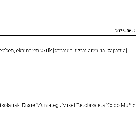
2026-06-2
xoben, ekainaren 27tik [zapatua] uztailaren 4a [zapatua]
tsolariak: Enare Muniategi, Mikel Retolaza eta Koldo Muñiz