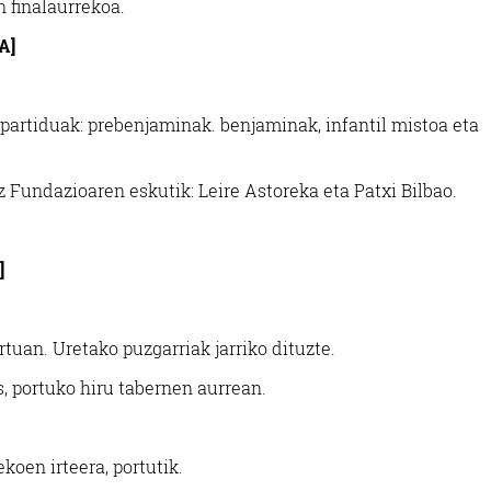
n finalaurrekoa.
A]
 partiduak: prebenjaminak. benjaminak, infantil mistoa eta
z Fundazioaren eskutik: Leire Astoreka eta Patxi Bilbao.
]
uan. Uretako puzgarriak jarriko dituzte.
, portuko hiru tabernen aurrean.
koen irteera, portutik.