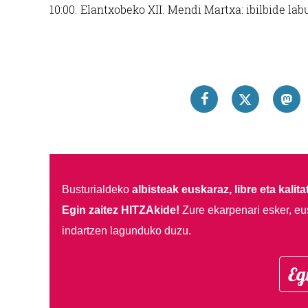
10:00.
Elantxobeko XII. Mendi Martxa: ibilbide labu
Busturialdeko
albisteak euskaraz, libre eta kalita
Egin zaitez HITZAkide!
Zure ekarpenari esker, eu
indartzen lagunduko duzu.
Eg