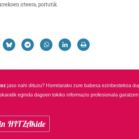
rrekoen irteera, portutik.
tez
jaso nahi dituzu?
Horretarako zure babesa ezinbestekoa du
skaratik eginda dagoen tokiko informazio profesionala garatzen
in HITZAkide