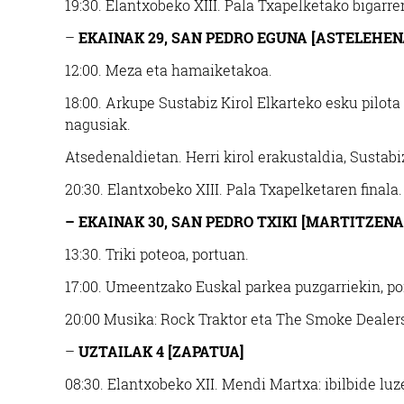
19:30.
Elantxobeko XIII. Pala Txapelketako bigarre
–
EKAINAK 29, SAN PEDRO EGUNA [ASTELEHEN
12:00.
Meza eta hamaiketakoa.
18:00.
Arkupe Sustabiz Kirol Elkarteko esku pilota
nagusiak.
Atsedenaldietan.
Herri kirol erakustaldia, Sustabi
20:30.
Elantxobeko XIII. Pala Txapelketaren finala.
– EKAINAK 30, SAN PEDRO TXIKI [MARTITZENA
13:30.
Triki poteoa, portuan.
17:00.
Umeentzako Euskal parkea puzgarriekin, port
20:00
Musika: Rock Traktor eta The Smoke Dealers
–
UZTAILAK 4 [ZAPATUA]
08:30.
Elantxobeko XII. Mendi Martxa: ibilbide luze