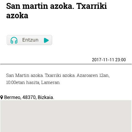
San martin azoka. Txarriki
azoka
2017-11-11 23:00
San Martin azoka. Txarriki azoka. Azaroaren 12an,
10:00etan hasita, Lameran
Bermeo, 48370, Bizkaia.