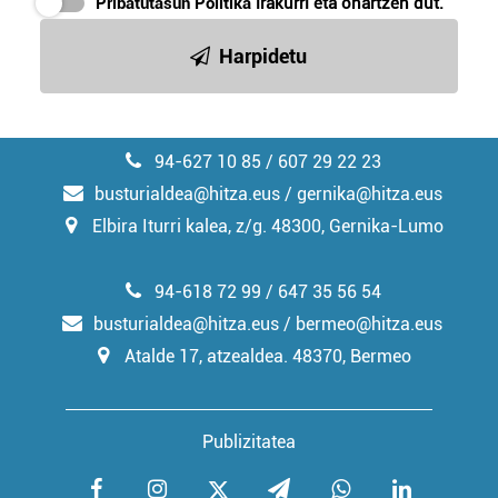
Pribatutasun Politika
irakurri eta onartzen dut.
irakurri
Harpidetu
94-627 10 85 / 607 29 22 23
busturialdea@hitza.eus / gernika@hitza.eus
Elbira Iturri kalea, z/g. 48300, Gernika-Lumo
94-618 72 99 / 647 35 56 54
busturialdea@hitza.eus / bermeo@hitza.eus
Atalde 17, atzealdea. 48370, Bermeo
Publizitatea