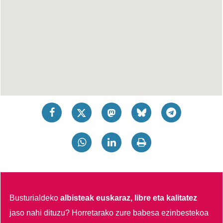
Busturialdeko
albisteak euskaraz, libre eta kalitatez
jaso nahi dituzu?
Horretarako zure babesa ezinbestekoa