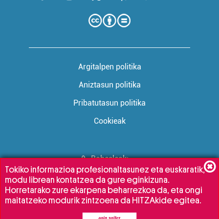
Argitalpen politika
Aniztasun politika
Pribatutasun politika
Cookieak
Babesleak:
Tokiko informazioa profesionaltasunez eta euskaratik,
modu librean kontatzea da gure eginkizuna.
Horretarako zure ekarpena beharrezkoa da, eta ongi
maitatzeko modurik zintzoena da HITZAkide egitea.