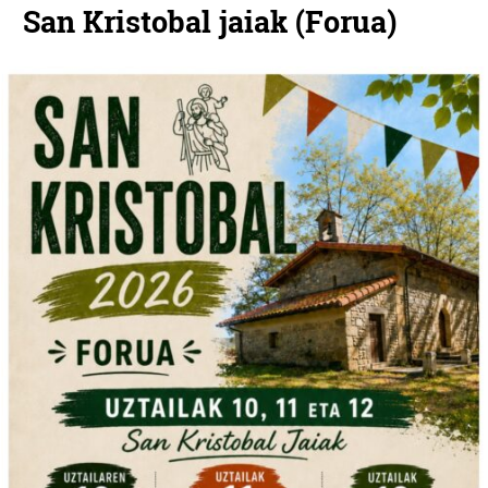
San Kristobal jaiak (Forua)