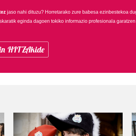
tez
jaso nahi dituzu?
Horretarako zure babesa ezinbestekoa du
skaratik eginda dagoen tokiko informazio profesionala garatzen
in HITZAkide