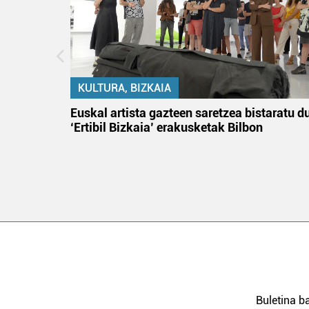
KULTURA, BIZKAIA
tik
Euskal artista gazteen saretzea bistaratu d
 gizon
‘Ertibil Bizkaia’ erakusketak Bilbon
Buletina ba