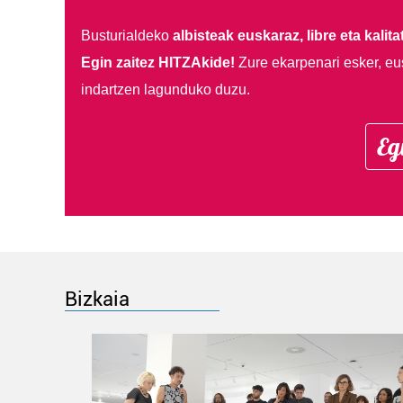
Busturialdeko
albisteak euskaraz, libre eta kalita
Egin zaitez HITZAkide!
Zure ekarpenari esker, eu
indartzen lagunduko duzu.
Eg
Bizkaia