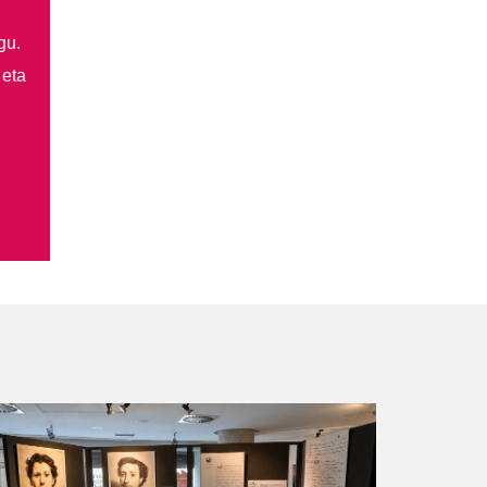
gu.
 eta