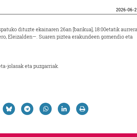
2026-06-2
atuko dituzte ekainaren 26an [barikua], 18:00etatik aurrera
gero, Eleizalden—. Suaren piztea erakundeen gomendio eta
ta-jolasak eta puzgarriak.