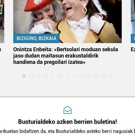
BIZIGIRO, BIZKAIA
u
Onintza Enbeita: «Bertsolari moduan sekula
E
jaso dudan maitasun erakustaldirik
handiena da pregoilari izatea»
Busturialdeko azken berrien buletina!
rikuetan bidaltzen da, eta Busturialdeko asteko berri nagusiak b