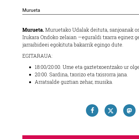
Murueta
Murueta.
Muruetako Udalak deituta, sanjoanak osp
Irukara Ondoko zelaian —eguraldi txarra eginez 
jarraibideei egokituta bakarrik egingo dute.
EGITARAUA:
18:00/20:00. Ume eta gaztetxoentzako ur olge
20:00. Sardina, txorizo eta txisrorra jana.
Arratsalde guztian zehar, musika.