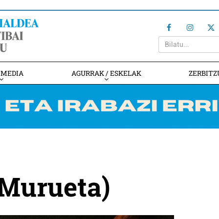
IMEDIA
AGURRAK / ESKELAK
ZERBITZ
(Murueta)