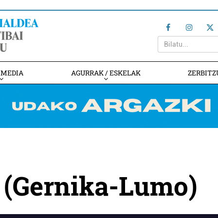
IMEDIA
AGURRAK / ESKELAK
ZERBITZ
k (Gernika-Lumo)