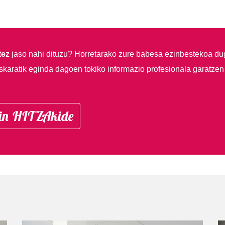
tez
jaso nahi dituzu?
Horretarako zure babesa ezinbestekoa du
skaratik eginda dagoen tokiko informazio profesionala garatzen
in HITZAkide