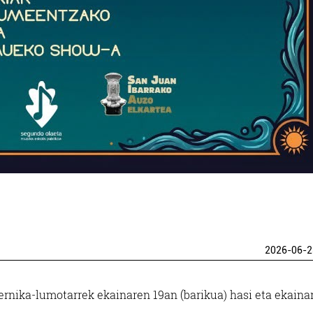
2026-06-2
ernika-lumotarrek ekainaren 19an (barikua) hasi eta ekaina