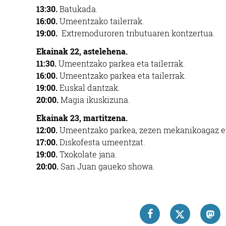
13:30.
Batukada.
16:00.
Umeentzako tailerrak.
19:00.
Extremoduroren tributuaren kontzertua.
Ekainak 22, astelehena.
11:30.
Umeentzako parkea eta tailerrak.
16:00.
Umeentzako parkea eta tailerrak.
19:00.
Euskal dantzak.
20:00.
Magia ikuskizuna.
Ekainak 23, martitzena.
12:00.
Umeentzako parkea, zezen mekanikoagaz et
17:00.
Diskofesta umeentzat.
19:00.
Txokolate jana.
20:00.
San Juan gaueko showa.