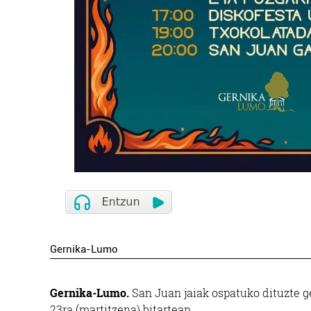
Gernika-Lumo
Gernika-Lumo.
San Juan jaiak ospatuko dituzte g
23ra (martitzena) bitartean.