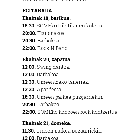
EGITARAUA.
Ekainak 19, barikua.
18:30.
SOMEko trikitilarien kalejira.
20:00.
Txupinazoa.
20:30.
Barbakoa.
22:00.
Rock N`Band
Ekainak 20, zapatua.
12:00.
Swing dantza.
13:00.
Barbakoa.
12:30.
Umeentzako tailerrak.
13:30.
Apar festa.
16:30.
Umeen parkea puzgarriekin.
20:30.
Barbakoa.
22:00.
SOMEko konboen rock kontzertua.
Ekainak 21, domeka.
11:30.
Umeen parkea puzgarriekin.
13:00.
Barbakoa.