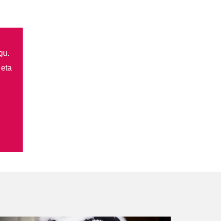
gu.
 eta