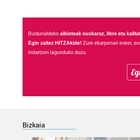
Busturialdeko
albisteak euskaraz, libre eta kalita
Egin zaitez HITZAkide!
Zure ekarpenari esker, eu
indartzen lagunduko duzu.
Eg
Bizkaia