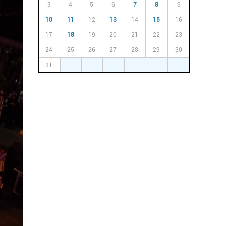
3
4
5
6
7
8
9
10
11
12
13
14
15
16
17
18
19
20
21
22
23
24
25
26
27
28
29
30
31
1
2
3
4
5
6