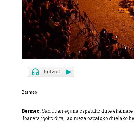
Bermeo
Bermeo.
San Juan eguna ospatuko dute ekainare 2
Joanera igoko dira, lau meza ospatuko direlako be