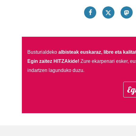
Busturialdeko
albisteak euskaraz, libre eta kalita
Egin zaitez HITZAkide!
Zure ekarpenari esker, eu
indartzen lagunduko duzu.
Eg