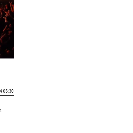
4 06:30
n