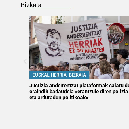
Bizkaia
EUSKAL HERRIA, BIZKAIA
tik
Justizia Anderrentzat plataformak salatu d
 gizon
oraindik badaudela «erantzule diren polizia
eta arduradun politikoak»