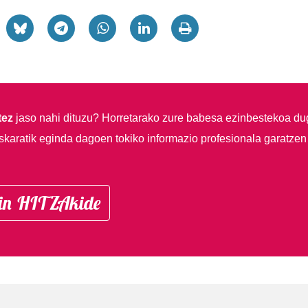
tez
jaso nahi dituzu?
Horretarako zure babesa ezinbestekoa du
skaratik eginda dagoen tokiko informazio profesionala garatzen
in HITZAkide