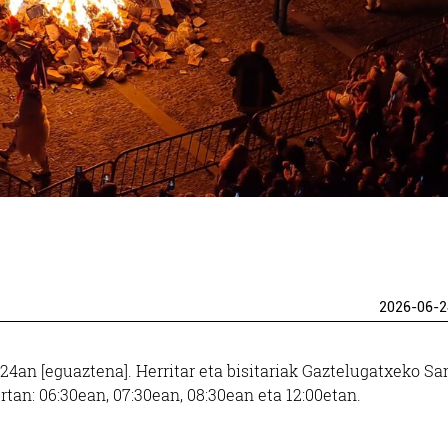
2026-06-2
4an [eguaztena]. Herritar eta bisitariak Gaztelugatxeko Sa
rtan: 06:30ean, 07:30ean, 08:30ean eta 12:00etan.