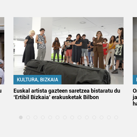
KULTURA, BIZKAIA
u
Euskal artista gazteen saretzea bistaratu du
O
‘Ertibil Bizkaia’ erakusketak Bilbon
j
h