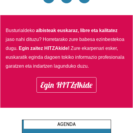
Busturialdeko
albisteak euskaraz, libre eta kalitatez
jaso nahi dituzu?
Horretarako zure babesa ezinbestekoa
dugu.
Egin zaitez HITZAkide!
Zure ekarpenari esker,
euskaratik eginda dagoen tokiko informazio profesionala
garatzen eta indartzen lagunduko duzu.
Egin HITZAkide
AGENDA