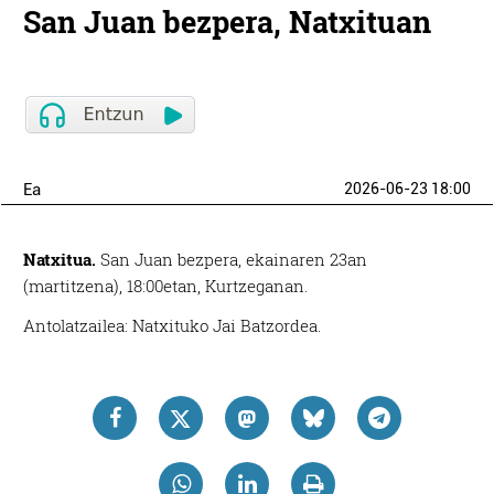
San Juan bezpera, Natxituan
Ea
2026-06-23 18:00
Natxitua.
San Juan bezpera, ekainaren 23an
(martitzena), 18:00etan, Kurtzeganan.
Antolatzailea: Natxituko Jai Batzordea.