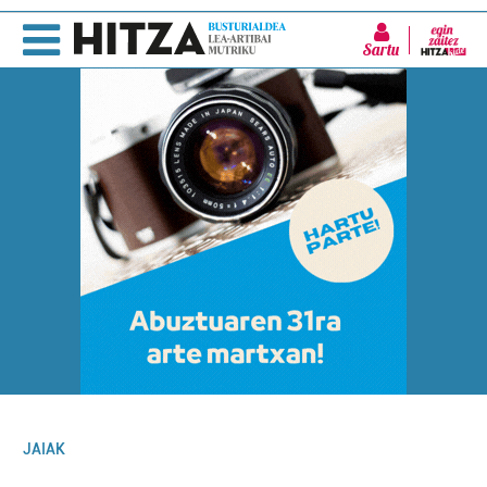
Sartu
JAIAK