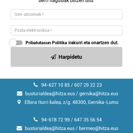
berri nagusiak biltzen ditu.
duten interes legitimoa eta horren aurka nola egin
dezakezun ikusteko.
Lortu zure datu pertsonalak prozesatzeko moduari
buruzko informazio gehiago eta ezarri zure lehentasunak
datuen atalean. Edozein unetan alda edo ken dezakezu
Pribatutasun Politika
irakurri eta onartzen dut.
zure baimena Cookieen adierazpenean.
Harpidetu
Webgune honek cookie propioak eta hirugarrenen cookie-
fitxategiak erabiltzen ditu. Zure esperientzia eta
zerbitzuak hobetzeko asmoz, cookie teknologiaz
baliatzen gara. Ohar hau onartuz gero, teknologia hori
94-627 10 85 / 607 29 22 23
erabiltzeko baimen esplizitua ematen diguzu.
Gehiago
irakurri
busturialdea@hitza.eus / gernika@hitza.eus
Elbira Iturri kalea, z/g. 48300, Gernika-Lumo
94-618 72 99 / 647 35 56 54
busturialdea@hitza.eus / bermeo@hitza.eus