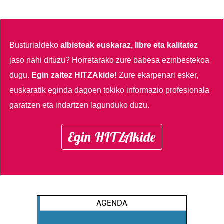
Busturialdeko
albisteak euskaraz, libre eta kalitatez
jaso nahi dituzu?
Horretarako zure babesa ezinbestekoa
dugu.
Egin zaitez HITZAkide!
Zure ekarpenari esker,
euskaratik eginda dagoen tokiko informazio profesionala
garatzen eta indartzen lagunduko duzu.
Egin HITZAkide
AGENDA