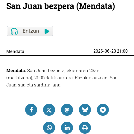
San Juan bezpera (Mendata)
Mendata
2026-06-23 21:00
Mendata.
San Juan bezpera, ekainaren 23an
(martitzena), 21:00etatik aurrera,
Elizalde auzoa
n:
San
Juan sua eta sardina jana
.