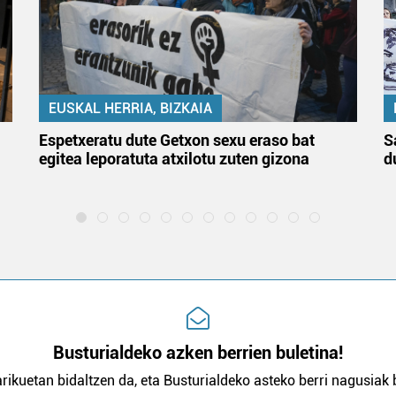
EUSKAL HERRIA, BIZKAIA
Espetxeratu dute Getxon sexu eraso bat
S
egitea leporatuta atxilotu zuten gizona
d
Busturialdeko azken berrien buletina!
rikuetan bidaltzen da, eta Busturialdeko asteko berri nagusiak b