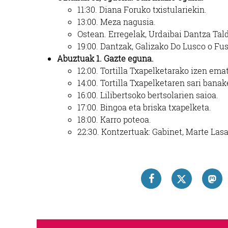
11:30.
Diana Foruko
txistulariekin.
13:00.
Meza nagusia.
Ostean
. Erregelak, Urdaibai
Dantza Tald
19:00.
Dantzak, Galizako Do
Lusco o Fus
Abuztuak 1. Gazte eguna.
12:00.
Tortilla Txapelketarako izen ema
14:00.
Tortilla Txapelketaren sari banak
16:00.
Lilibertsoko bertsolarien saioa.
17:00
. Bingoa eta briska
txapelketa.
18:00. Karro poteoa
.
22:30. Kontzertuak: Gabinet, Marte Lasa