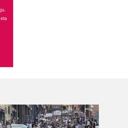
gu.
 eta