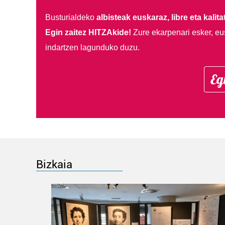
Busturialdeko
albisteak euskaraz, libre eta kalita
Egin zaitez HITZAkide!
Zure ekarpenari esker, eu
indartzen lagunduko duzu.
Eg
Bizkaia