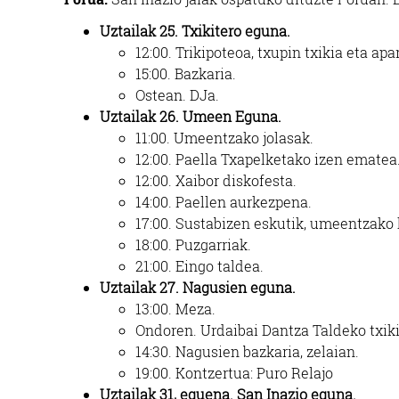
Uztailak 25. Txikitero eguna.
12:00. Trikipoteoa, txupin txikia eta apar
15:00. Bazkaria.
Ostean. DJa.
Uztailak 26. Umeen Eguna.
11:00. Umeentzako jolasak.
12:00. Paella Txapelketako izen ematea
12:00. Xaibor diskofesta.
14:00. Paellen aurkezpena.
17:00. Sustabizen eskutik, umeentzako h
18:00. Puzgarriak.
21:00. Eingo taldea.
Uztailak 27. Nagusien eguna.
13:00.
Meza.
Ondoren.
Urdaibai Dantza
Taldeko txik
14:30.
Nagusien bazkaria, zelaian.
19:00.
Kontzertua: Puro Relajo
Uztailak 31, eguena.
San Inazio egu
na.