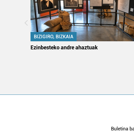
BIZIGIRO, BIZKAIA
na
Ezinbesteko andre ahaztuak
Buletina ba