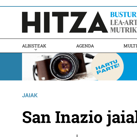
ALBISTEAK
AGENDA
MULT
JAIAK
San Inazio jaia