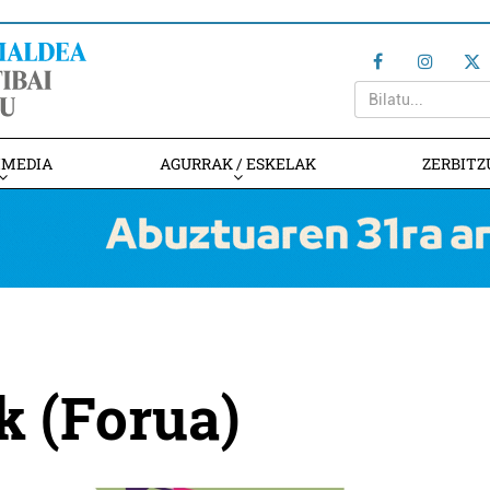
IMEDIA
AGURRAK / ESKELAK
ZERBITZ
k (Forua)