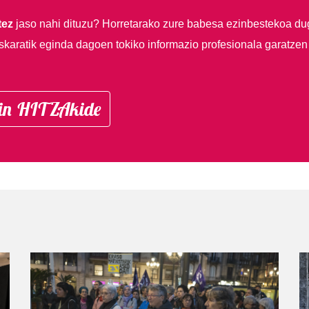
tez
jaso nahi dituzu?
Horretarako zure babesa ezinbestekoa du
skaratik eginda dagoen tokiko informazio profesionala garatzen
in HITZAkide