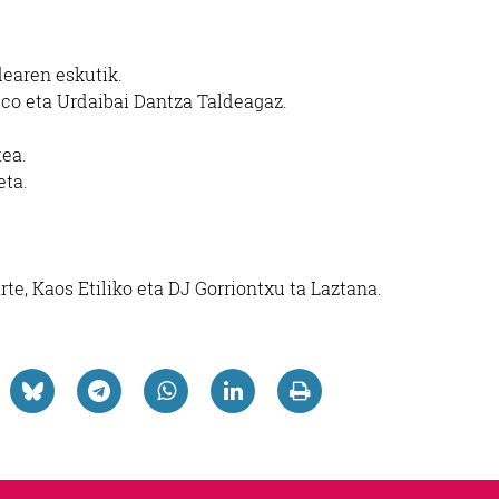
earen eskutik.
co eta Urdaibai Dantza Taldeagaz.
tea.
eta.
rte, Kaos Etiliko eta DJ Gorriontxu ta Laztana.