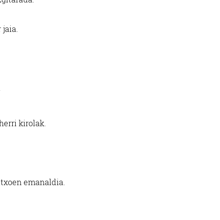
 jaia.
.
erri kirolak.
itxoen emanaldia.