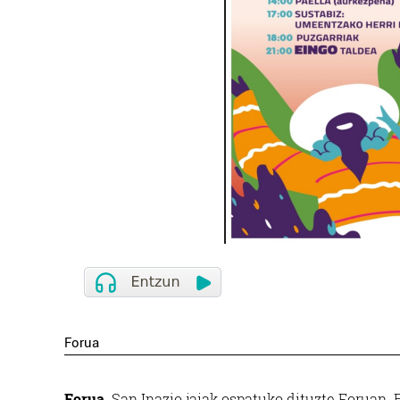
Forua
Forua.
San Inazio jaiak ospatuko dituzte Foruan. 