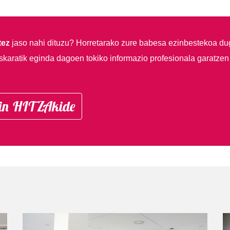
tez
jaso nahi dituzu?
Horretarako zure babesa ezinbestekoa du
skaratik eginda dagoen tokiko informazio profesionala garatzen
in HITZAkide