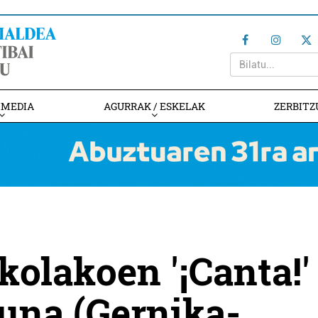
IMEDIA
AGURRAK / ESKELAK
ZERBITZ
kolakoen '¡Canta!'
una (Gernika-