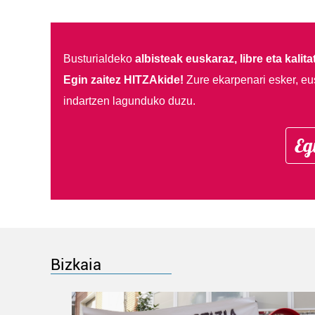
Busturialdeko
albisteak euskaraz, libre eta kalita
Egin zaitez HITZAkide!
Zure ekarpenari esker, eu
indartzen lagunduko duzu.
Eg
Bizkaia