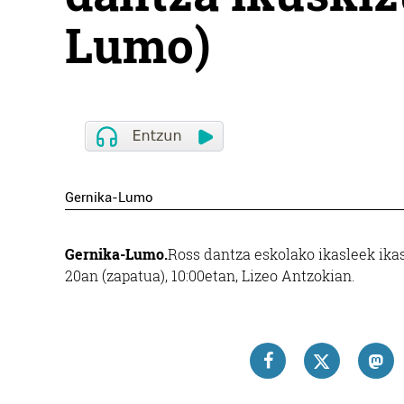
Lumo)
Gernika-Lumo
Gernika-Lumo.
Ross dantza eskolako ikasleek ik
20an (zapatua), 10:00etan, Lizeo Antzokian.