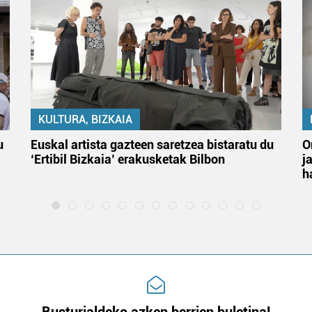
KULTURA, BIZKAIA
u
Euskal artista gazteen saretzea bistaratu du
O
‘Ertibil Bizkaia’ erakusketak Bilbon
j
h