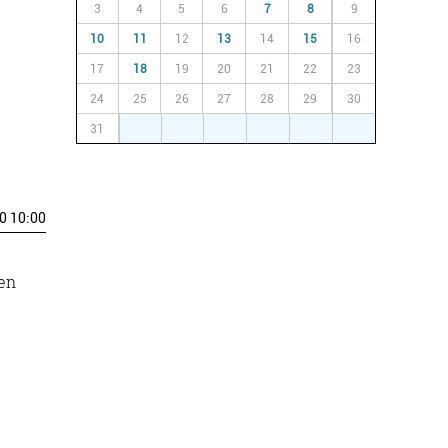
3
4
5
6
7
8
9
10
11
12
13
14
15
16
17
18
19
20
21
22
23
24
25
26
27
28
29
30
31
1
2
3
4
5
6
0 10:00
ren