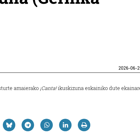
2026-06-2
asturte amaierako
¡Canta!
ikuskizuna eskainiko dute ekaina