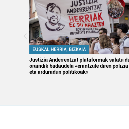
EUSKAL HERRIA, BIZKAIA
an
Justizia Anderrentzat plataformak salatu d
oraindik badaudela «erantzule diren polizia
eta arduradun politikoak»