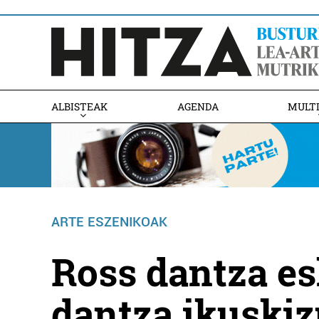
ALBISTEAK
AGENDA
MULT
ARTE ESZENIKOAK
Ross dantza es
dantza ikuskiz