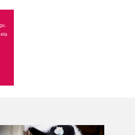
gu.
 eta