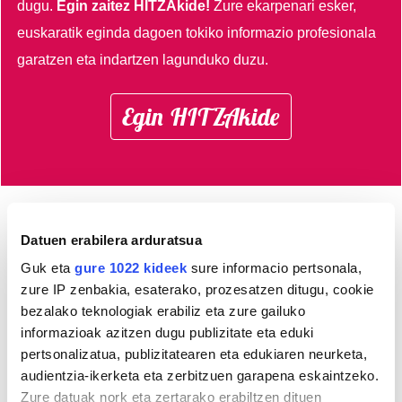
dugu.
Egin zaitez HITZAkide!
Zure ekarpenari esker,
euskaratik eginda dagoen tokiko informazio profesionala
garatzen eta indartzen lagunduko duzu.
Egin HITZAkide
AGENDA
Datuen erabilera arduratsua
Guk eta
gure 1022 kideek
sure informacio pertsonala,
Abuztua 2026
zure IP zenbakia, esaterako, prozesatzen ditugu, cookie
bezalako teknologiak erabiliz eta zure gailuko
AL.
AR.
AZ.
OG.
OL.
LR.
IG.
informazioak azitzen dugu publizitate eta eduki
27
28
29
30
31
1
2
pertsonalizatua, publizitatearen eta edukiaren neurketa,
3
4
5
6
7
8
9
audientzia-ikerketa eta zerbitzuen garapena eskaintzeko.
10
11
12
13
14
15
16
Zure datuak nork eta zertarako erabiltzen dituen