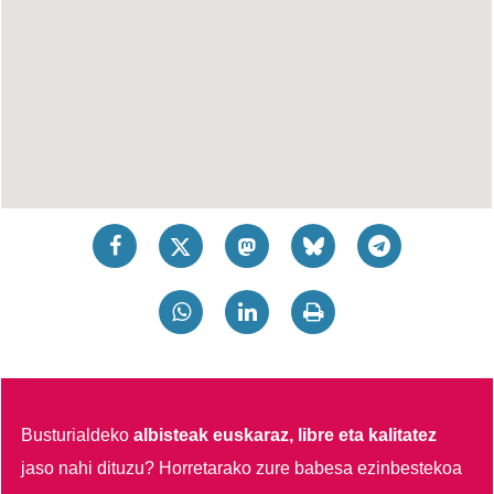
Busturialdeko
albisteak euskaraz, libre eta kalitatez
jaso nahi dituzu?
Horretarako zure babesa ezinbestekoa