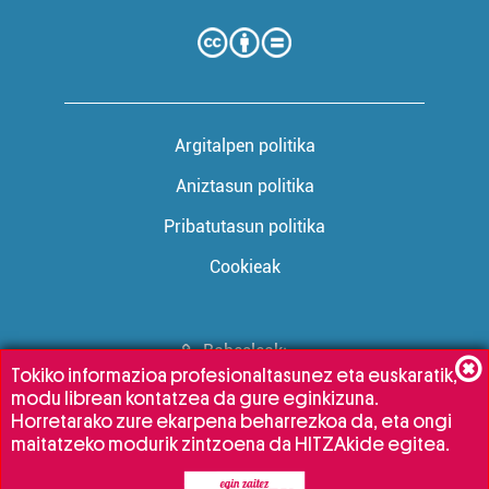
Argitalpen politika
Aniztasun politika
Pribatutasun politika
Cookieak
Babesleak:
Tokiko informazioa profesionaltasunez eta euskaratik,
modu librean kontatzea da gure eginkizuna.
Horretarako zure ekarpena beharrezkoa da, eta ongi
maitatzeko modurik zintzoena da HITZAkide egitea.