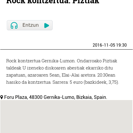
Rock kontzertua: Piztiak
2016-11-05 19:30
Rock kontzertua Gernika-Lumon. Ondarroako Piztiak
taldeak U izeneko diskoaren abestiak ekarriko ditu
zapatuan, azaroaren 5ean, Elai-Alai aretora. 20:30ean
hasiko da kontzertua. Sarrera: 5 euro (bazkideek, 3,75).
Foru Plaza, 48300 Gernika-Lumo, Bizkaia, Spain.