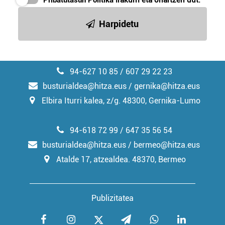
Pribatutasun Politika
irakurri eta onartzen dut.
irakurri
Harpidetu
94-627 10 85 / 607 29 22 23
busturialdea@hitza.eus / gernika@hitza.eus
Elbira Iturri kalea, z/g. 48300, Gernika-Lumo
94-618 72 99 / 647 35 56 54
busturialdea@hitza.eus / bermeo@hitza.eus
Atalde 17, atzealdea. 48370, Bermeo
Publizitatea