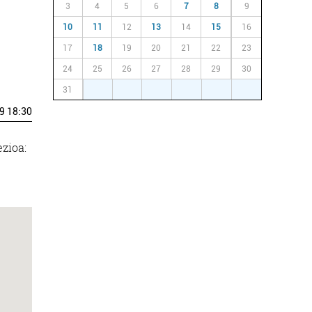
3
4
5
6
7
8
9
10
11
12
13
14
15
16
17
18
19
20
21
22
23
24
25
26
27
28
29
30
31
1
2
3
4
5
6
9 18:30
ezioa: