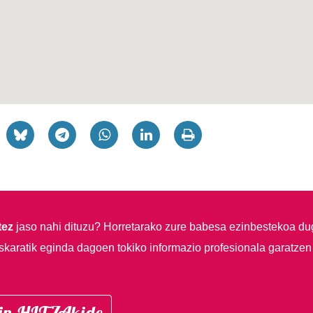
tez
jaso nahi dituzu?
Horretarako zure babesa ezinbestekoa du
skaratik eginda dagoen tokiko informazio profesionala garatzen
in HITZAkide