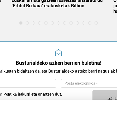
u
Euskal artista gazteen saretzea bistaratu du
O
‘Ertibil Bizkaia’ erakusketak Bilbon
j
h
Busturialdeko azken berrien buletina!
rikuetan bidaltzen da, eta Busturialdeko asteko berri nagusiak b
n Politika
irakurri eta onartzen dut.
H