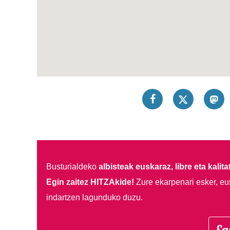
Busturialdeko
albisteak euskaraz, libre eta kalita
Egin zaitez HITZAkide!
Zure ekarpenari esker, eu
indartzen lagunduko duzu.
Eg