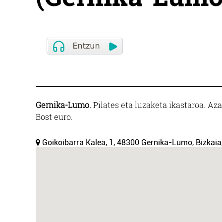
Gernika-Lumo.
Pilates eta luzaketa ikastaroa. Azar
Bost euro.
Goikoibarra Kalea, 1, 48300 Gernika-Lumo, Bizkaia