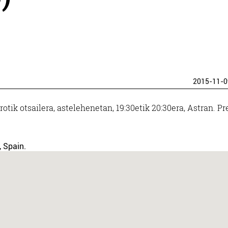
2015-11-0
otik otsailera, astelehenetan, 19:30etik 20:30era, Astran. Pr
, Spain.