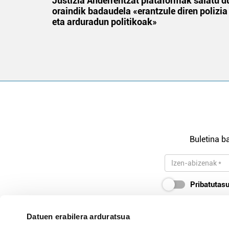
an
Justizia Anderrentzat plataformak salatu d
oraindik badaudela «erantzule diren polizia
eta arduradun politikoak»
Buletina ba
Pribatutasu
Datuen erabilera arduratsua