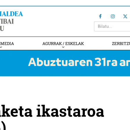
IMEDIA
AGURRAK / ESKELAK
ZERBITZ
aketa ikastaroa
)