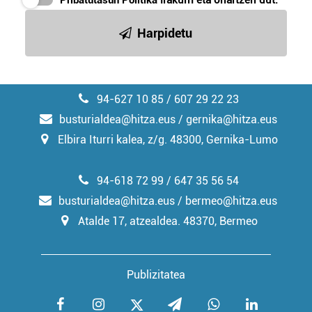
Pribatutasun Politika
irakurri eta onartzen dut.
irakurri
Harpidetu
94-627 10 85 / 607 29 22 23
busturialdea@hitza.eus / gernika@hitza.eus
Elbira Iturri kalea, z/g. 48300, Gernika-Lumo
94-618 72 99 / 647 35 56 54
busturialdea@hitza.eus / bermeo@hitza.eus
Atalde 17, atzealdea. 48370, Bermeo
Publizitatea