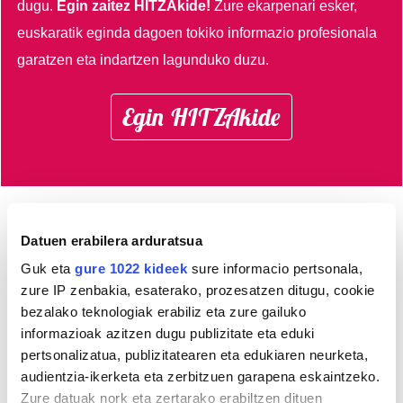
dugu.
Egin zaitez HITZAkide!
Zure ekarpenari esker,
euskaratik eginda dagoen tokiko informazio profesionala
garatzen eta indartzen lagunduko duzu.
Egin HITZAkide
AGENDA
Datuen erabilera arduratsua
Guk eta
gure 1022 kideek
sure informacio pertsonala,
Abuztua 2026
zure IP zenbakia, esaterako, prozesatzen ditugu, cookie
bezalako teknologiak erabiliz eta zure gailuko
AL.
AR.
AZ.
OG.
OL.
LR.
IG.
informazioak azitzen dugu publizitate eta eduki
27
28
29
30
31
1
2
pertsonalizatua, publizitatearen eta edukiaren neurketa,
3
4
5
6
7
8
9
audientzia-ikerketa eta zerbitzuen garapena eskaintzeko.
10
11
12
13
14
15
16
Zure datuak nork eta zertarako erabiltzen dituen