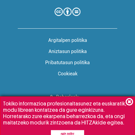
Argitalpen politika
Aniztasun politika
Pribatutasun politika
Cookieak
Babesleak:
Tokiko informazioa profesionaltasunez eta euskaratik,
modu librean kontatzea da gure eginkizuna.
Horretarako zure ekarpena beharrezkoa da, eta ongi
maitatzeko modurik zintzoena da HITZAkide egitea.