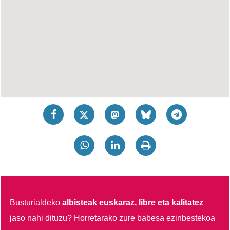
Busturialdeko
albisteak euskaraz, libre eta kalitatez
jaso nahi dituzu?
Horretarako zure babesa ezinbestekoa