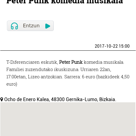
Peter Punk komedia musikala
2017-10-22 15:00
T-Diferenciaren eskutik,
Peter Punk
komedia musikala.
Familiei zuzendutako ikuskizuna. Urriaren 22an,
17:00etan, Lizeo antzokian. Sarrera: 6 euro (bazkideek 4,50
euro)
Ocho de Enero Kalea, 48300 Gernika-Lumo, Bizkaia.