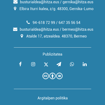
busturialdea@hitza.eus / gernika@hitza.eus
Elbira Iturri kalea, z/g. 48300, Gernika-Lumo
94-618 72 99 / 647 35 56 54
busturialdea@hitza.eus / bermeo@hitza.eus
Atalde 17, atzealdea. 48370, Bermeo
Publizitatea
Argitalpen politika