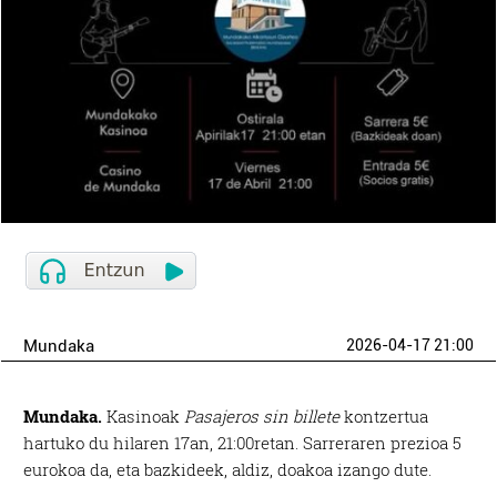
Mundaka
2026-04-17 21:00
Mundaka.
Kasinoak
Pasajeros sin billete
kontzertua
hartuko du hilaren 17an, 21:00retan. Sarreraren prezioa 5
eurokoa da, eta bazkideek, aldiz, doakoa izango dute.