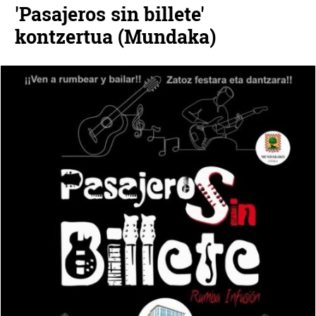
'Pasajeros sin billete'
kontzertua (Mundaka)