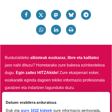
Busturialdeko
albisteak euskaraz, libre eta kalitatez
jaso nahi dituzu?
Horretarako zure babesa ezinbestekoa
dugu.
Egin zaitez HITZAkide!
Zure ekarpenari esker,
euskaratik eginda dagoen tokiko informazio profesionala
garatzen eta indartzen lagunduko duzu.
Egin HITZAkide
Datuen erabilera arduratsua
Guk eta
gure 1022 kideek
sure informacio pertsonala,