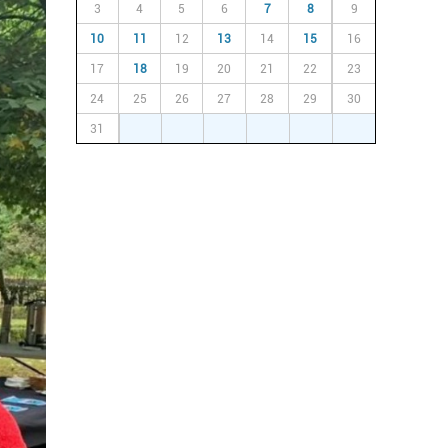
3
4
5
6
7
8
9
10
11
12
13
14
15
16
17
18
19
20
21
22
23
24
25
26
27
28
29
30
31
1
2
3
4
5
6