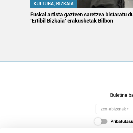
KULTURA, BIZKAIA
na
Euskal artista gazteen saretzea bistaratu d
‘Ertibil Bizkaia’ erakusketak Bilbon
Buletina ba
Pribatutasu