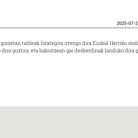
2025-07-2
 goizetan taldeak lorategira irtengo dira Euskal Herriko on
dira guztira, eta bakoitzean gai desberdinak landuko dira g