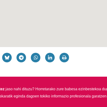
tez
jaso nahi dituzu?
Horretarako zure babesa ezinbestekoa du
skaratik eginda dagoen tokiko informazio profesionala garatzen