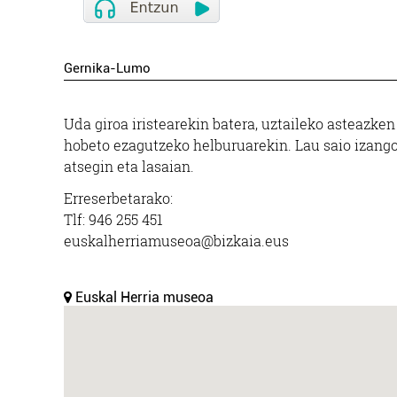
Gernika-Lumo
Uda giroa iristearekin batera, uztaileko asteazken
hobeto ezagutzeko helburuarekin. Lau saio izango 
atsegin eta lasaian.
Erreserbetarako:
Tlf: 946 255 451
euskalherriamuseoa@bizkaia.eus
Euskal Herria museoa