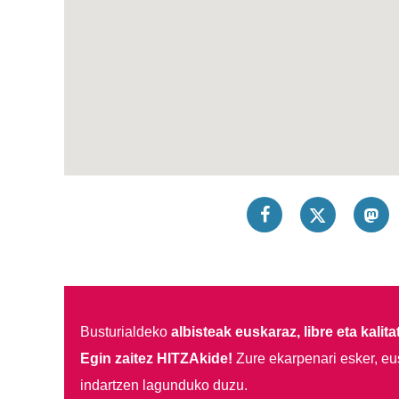
Busturialdeko
albisteak euskaraz, libre eta kalita
Egin zaitez HITZAkide!
Zure ekarpenari esker, eu
indartzen lagunduko duzu.