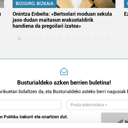
BIZIGIRO, BIZKAIA
u
Onintza Enbeita: «Bertsolari moduan sekula
E
jaso dudan maitasun erakustaldirik
handiena da pregoilari izatea»
Busturialdeko azken berrien buletina!
rikuetan bidaltzen da, eta Busturialdeko asteko berri nagusiak b
n Politika
irakurri eta onartzen dut.
H