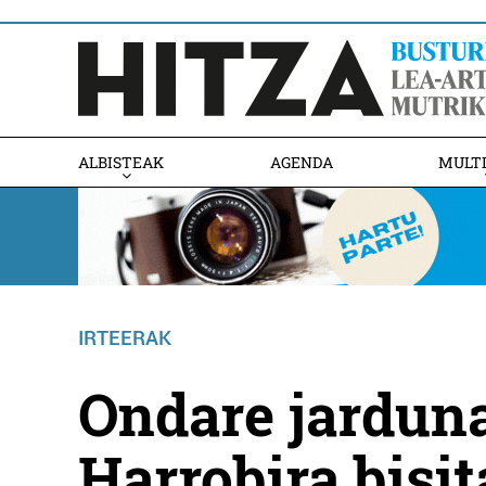
ALBISTEAK
AGENDA
MULT
IRTEERAK
Ondare jarduna
Harrobira bisit