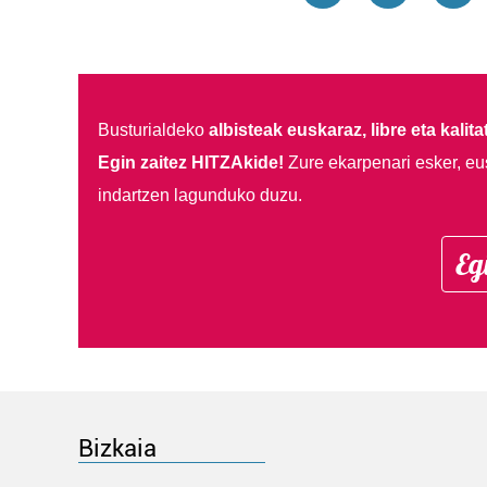
Busturialdeko
albisteak euskaraz, libre eta kalita
Egin zaitez HITZAkide!
Zure ekarpenari esker, eu
indartzen lagunduko duzu.
Eg
Bizkaia