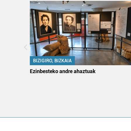
BIZIGIRO, BIZKAIA
na
Ezinbesteko andre ahaztuak