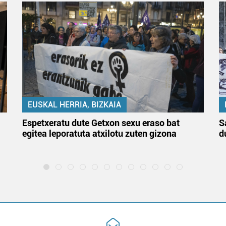
EUSKAL HERRIA, BIZKAIA
Espetxeratu dute Getxon sexu eraso bat
S
egitea leporatuta atxilotu zuten gizona
d