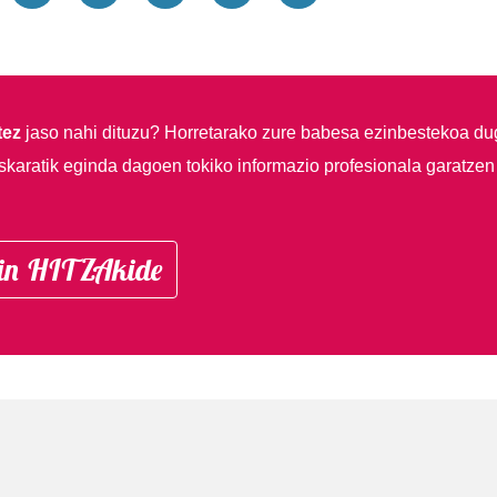
tez
jaso nahi dituzu?
Horretarako zure babesa ezinbestekoa du
skaratik eginda dagoen tokiko informazio profesionala garatzen
in HITZAkide