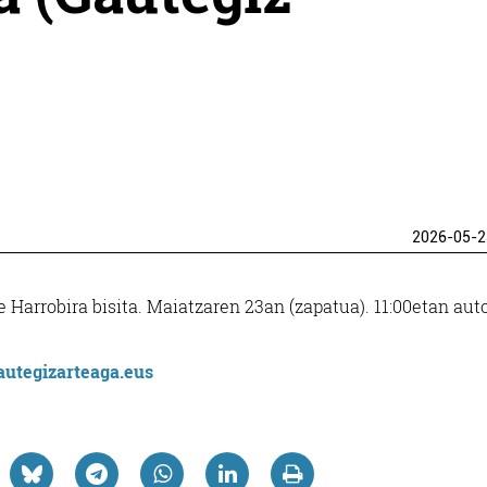
2026-05-2
 Harrobira bisita. Maiatzaren 23an (zapatua). 11:00etan au
utegizarteaga.eus