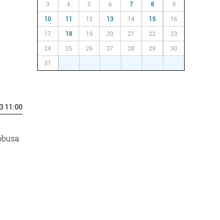
3
4
5
6
7
8
9
10
11
12
13
14
15
16
17
18
19
20
21
22
23
24
25
26
27
28
29
30
31
1
2
3
4
5
6
3 11:00
tobusa