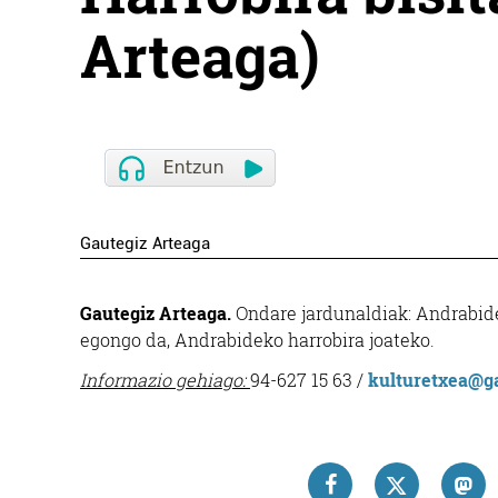
Arteaga)
Gautegiz Arteaga
Gautegiz Arteaga.
Ondare jardunaldiak: Andrabide
egongo da, Andrabideko harrobira joateko.
Informazio gehiago​:
94-627 15 63 /
kulturetxea@ga