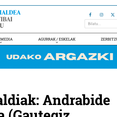
IMEDIA
AGURRAK / ESKELAK
ZERBITZ
ldiak: Andrabide
a (Gautegiz