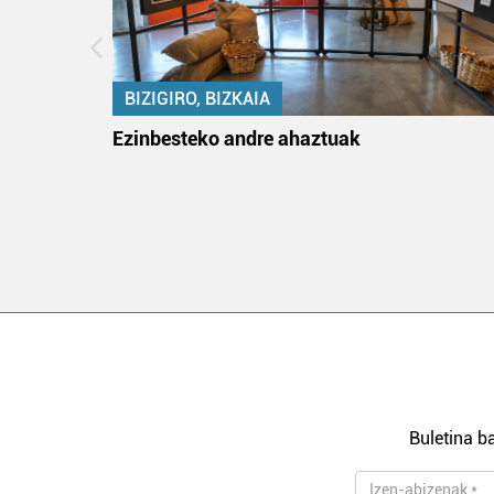
BIZIGIRO, BIZKAIA
na
Ezinbesteko andre ahaztuak
Buletina ba