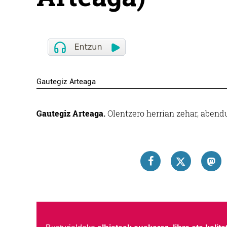
Gautegiz Arteaga
Gautegiz Arteaga.
Olentzero herrian zehar, abendu