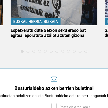
EUSKAL HERRIA, BIZKAIA
Espetxeratu dute Getxon sexu eraso bat
S
egitea leporatuta atxilotu zuten gizona
d
Busturialdeko azken berrien buletina!
rikuetan bidaltzen da, eta Busturialdeko asteko berri nagusiak b