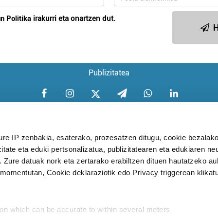
n Politika
irakurri eta onartzen dut.
H
Publizitatea
ure IP zenbakia, esaterako, prozesatzen ditugu, cookie bezalako
itate eta eduki pertsonalizatua, publizitatearen eta edukiaren ne
Aniztasun politika
Pribatutasun poli
. Zure datuak nork eta zertarako erabiltzen dituen hautatzeko a
omentutan, Cookie deklaraziotik edo Privacy triggerean klikat
Babesleak:
ion which can be accurate to within several meters