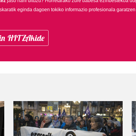
tez
jaso nahi dituzu?
Horretarako zure babesa ezinbestekoa du
skaratik eginda dagoen tokiko informazio profesionala garatzen
in HITZAkide