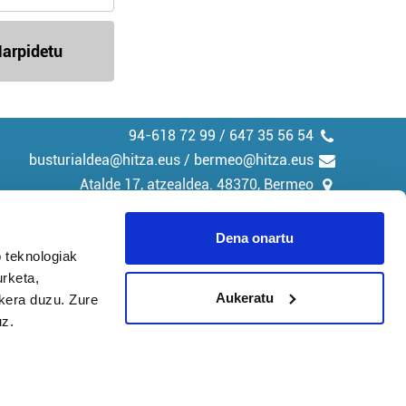
arpidetu
94-618 72 99 / 647 35 56 54
busturialdea@hitza.eus / bermeo@hitza.eus
Atalde 17, atzealdea. 48370, Bermeo
Dena onartu
 teknologiak
urketa,
tika
Cookieak
Aukeratu
ukera duzu. Zure
uz.