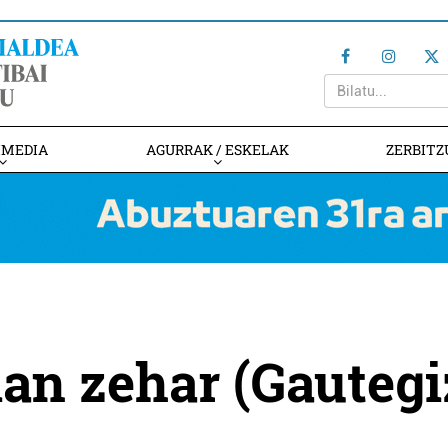
IMEDIA
AGURRAK / ESKELAK
ZERBITZ
ian zehar (Gautegi