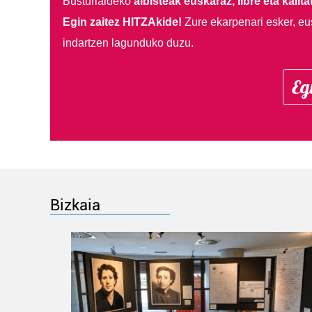
Busturialdeko
albisteak euskaraz, libre eta kalita
Egin zaitez HITZAkide!
Zure ekarpenari esker, eu
indartzen lagunduko duzu.
Eg
Bizkaia