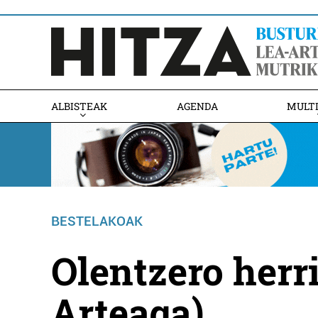
ALBISTEAK
AGENDA
MULT
BESTELAKOAK
Olentzero herr
Arteaga)