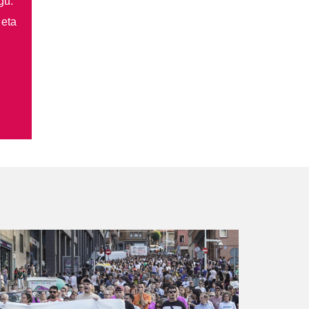
gu.
 eta