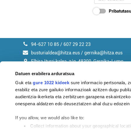
Pribatutasu
94-627 10 85 / 607 29 22 23
busturialdea@hitza.eus / gernika@hitza.eus
Elbira Iturri kalea, z/g. 48300, Gernika-Lumo
Datuen erabilera arduratsua
Guk eta
gure 1022 kideek
sure informacio pertsonala, z
erabiliz eta zure gailuko informazioak azitzen dugu publiz
Argitalpen politika
audientzia-ikerketa eta zerbitzuen garapena eskaintzeko
onespena aldatzen edo deuseztatzen ahal duzu edozein m
If you allow, we would also like to:
Collect information about your geographical locat