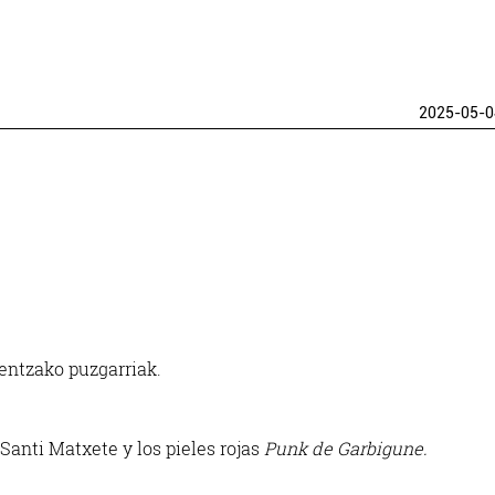
2025-05-0
eentzako puzgarriak.
Santi Matxete y los pieles rojas
Punk de Garbigune.