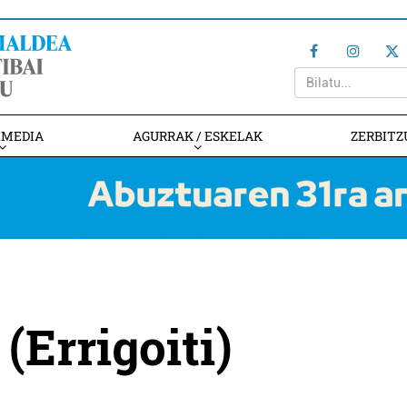
IMEDIA
AGURRAK / ESKELAK
ZERBITZ
(Errigoiti)