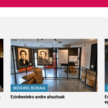
BIZIGIRO, BIZKAIA
a
Ezinbesteko andre ahaztuak
E
e