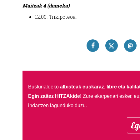
Maitzak 4 (domeka)
12:00. Trikipoteoa.
Busturialdeko
albisteak euskaraz, libre eta kalita
Egin zaitez HITZAkide!
Zure ekarpenari esker, eu
indartzen lagunduko duzu.
Eg