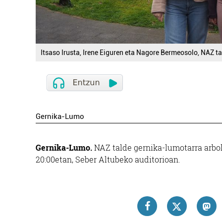
Itsaso Irusta, Irene Eiguren eta Nagore Bermeosolo, NAZ t
Gernika-Lumo
Gernika-Lumo.
NAZ talde gernika-lumotarra arbol
20:00etan, Seber Altubeko auditorioan.