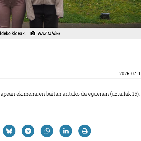
aldeko kideak.
NAZ taldea
2026-07-1
apean ekimenaren baitan arituko da eguenan (uztailak 16),