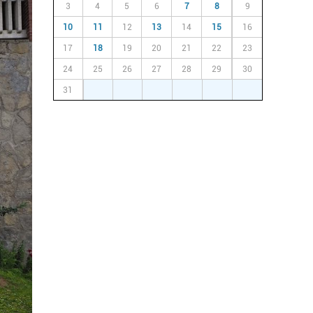
3
4
5
6
7
8
9
10
11
12
13
14
15
16
17
18
19
20
21
22
23
24
25
26
27
28
29
30
31
1
2
3
4
5
6