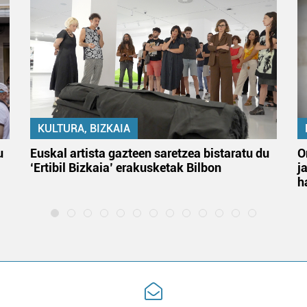
KULTURA, BIZKAIA
u
Euskal artista gazteen saretzea bistaratu du
O
‘Ertibil Bizkaia’ erakusketak Bilbon
j
h