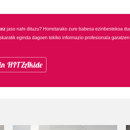
tez
jaso nahi dituzu?
Horretarako zure babesa ezinbestekoa du
skaratik eginda dagoen tokiko informazio profesionala garatzen
in HITZAkide