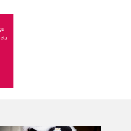
gu.
 eta