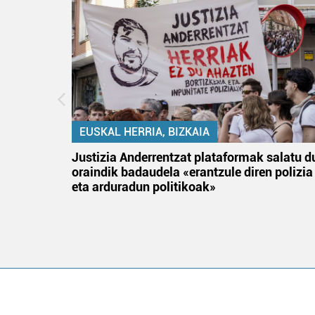
EUSKAL HERRIA, BIZKAIA
an
Justizia Anderrentzat plataformak salatu d
oraindik badaudela «erantzule diren polizia
eta arduradun politikoak»