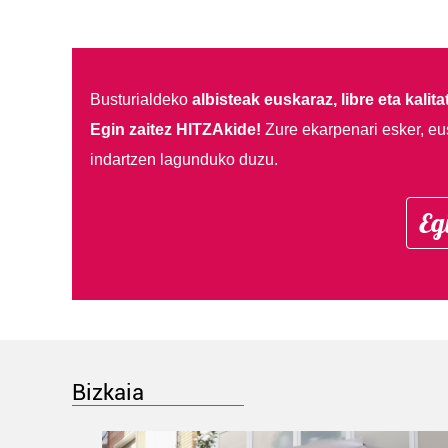
Busturialdeko
albisteak euskaraz, libre eta kalita
Egin zaitez HITZAkide!
Zure ekarpenari esker, eu
indartzen lagunduko duzu.
Eg
Bizkaia