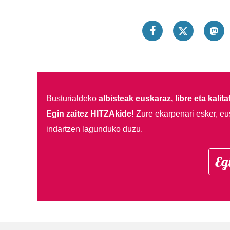
Busturialdeko
albisteak euskaraz, libre eta kalita
Egin zaitez HITZAkide!
Zure ekarpenari esker, eu
indartzen lagunduko duzu.
Eg