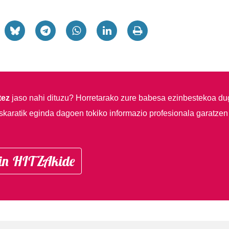
tez
jaso nahi dituzu?
Horretarako zure babesa ezinbestekoa du
skaratik eginda dagoen tokiko informazio profesionala garatzen
in HITZAkide