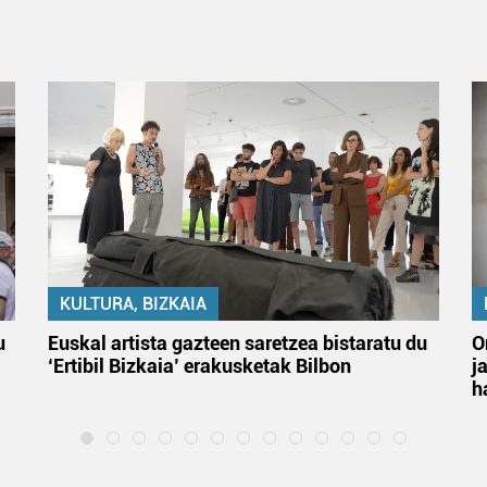
KULTURA, BIZKAIA
u
Euskal artista gazteen saretzea bistaratu du
O
‘Ertibil Bizkaia’ erakusketak Bilbon
j
h