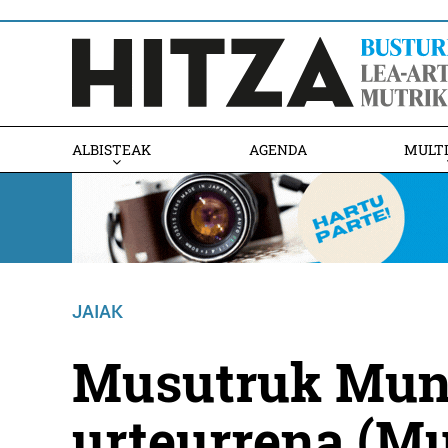
ALBISTEAK
AGENDA
MULT
JAIAK
Musutruk Mund
urteurrena (M