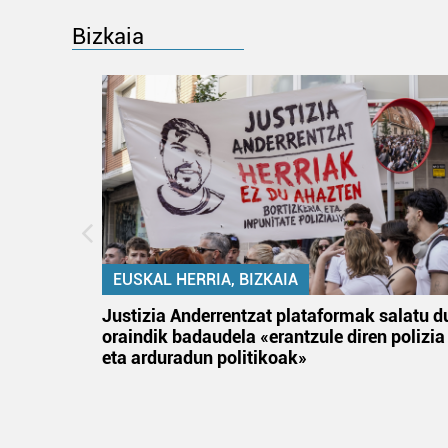
Bizkaia
EUSKAL HERRIA, BIZKAIA
an
Justizia Anderrentzat plataformak salatu d
oraindik badaudela «erantzule diren polizia
eta arduradun politikoak»