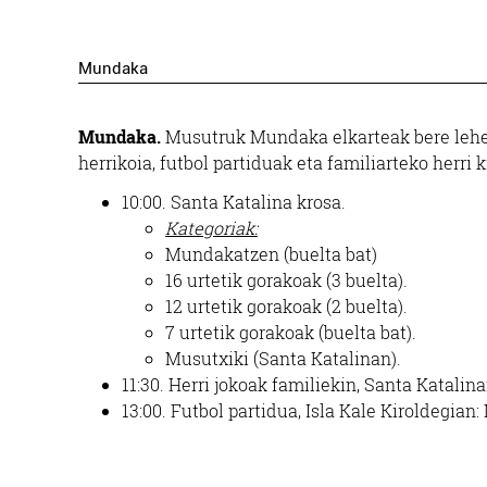
Mundaka
Mundaka.
Musutruk Mundaka elkarteak bere lehen
herrikoia, futbol partiduak eta familiarteko herri 
10:00. Santa Katalina krosa.
Kategoriak:
Mundakatzen (buelta bat)
16 urtetik gorakoak (3 buelta).
12 urtetik gorakoak (2 buelta).
7 urtetik gorakoak (buelta bat).
Musutxiki (Santa Katalinan).
11:30. Herri jokoak familiekin, Santa Katalin
13:00. Futbol partidua, Isla Kale Kiroldegian