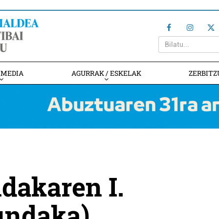
IMEDIA
AGURRAK / ESKELAK
ZERBITZ
akaren I.
undaka)