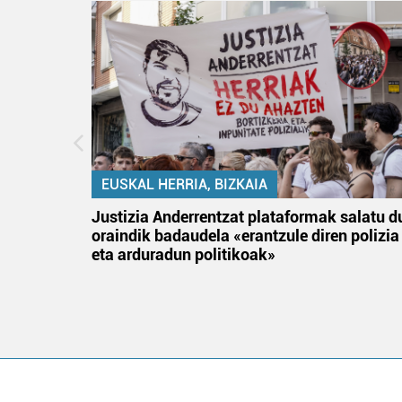
EUSKAL HERRIA, BIZKAIA
tik
Justizia Anderrentzat plataformak salatu d
 gizon
oraindik badaudela «erantzule diren polizia
eta arduradun politikoak»