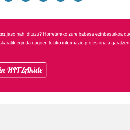
tez
jaso nahi dituzu?
Horretarako zure babesa ezinbestekoa du
skaratik eginda dagoen tokiko informazio profesionala garatzen
in HITZAkide