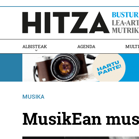
ALBISTEAK
AGENDA
MULT
MUSIKA
MusikEan musi