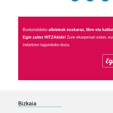
Busturialdeko
albisteak euskaraz, libre eta kalita
Egin zaitez HITZAkide!
Zure ekarpenari esker, eu
indartzen lagunduko duzu.
Eg
Bizkaia