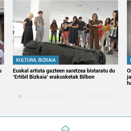
KULTURA, BIZKAIA
u
Euskal artista gazteen saretzea bistaratu du
O
‘Ertibil Bizkaia’ erakusketak Bilbon
j
h