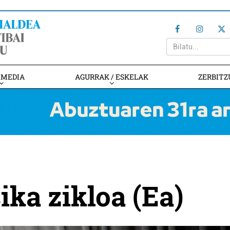
IMEDIA
AGURRAK / ESKELAK
ZERBITZ
ka zikloa (Ea)