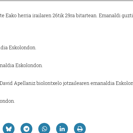
 Eako herria irailaren 26tik 29ra bitartean. Emanaldi guzt
dia Eskolondon.
analdia Eskolondon.
ta David Apellaniz biolontxelo jotzailearen emanaldia Eskol
london.