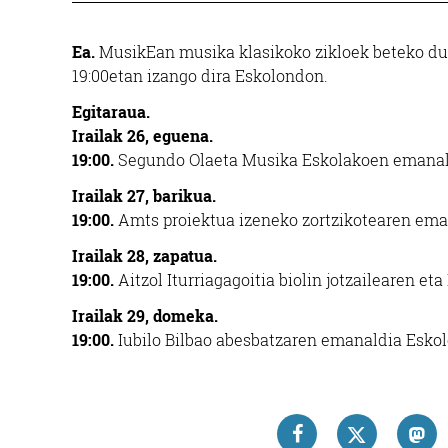
Ea.
MusikEan musika klasikoko zikloek beteko dute
19:00etan izango dira Eskolondon.
Egitaraua.
Irailak 26, eguena.
19:00.
Segundo Olaeta Musika Eskolakoen emanal
Irailak 27, barikua.
19:00.
Amts proiektua izeneko zortzikotearen em
Irailak 28, zapatua.
19:00.
Aitzol Iturriagagoitia biolin jotzailearen e
Irailak 29, domeka.
19:00.
Iubilo Bilbao abesbatzaren emanaldia Esko