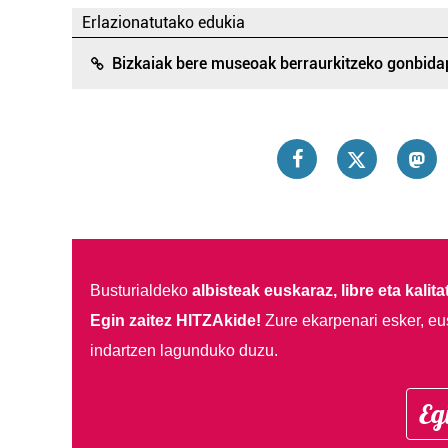
Erlazionatutako edukia
Bizkaiak bere museoak berraurkitzeko gonbid
Busturialdeko
albisteak euskaraz, libre eta kalita
Egin zaitez HITZAkide!
Zure ekarpenari esker, eu
indartzen lagunduko duzu.
Eg