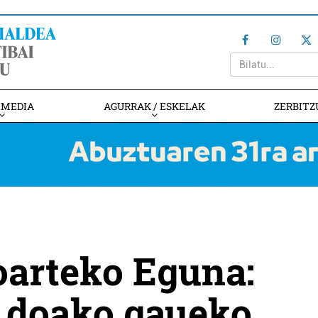
IMEDIA
AGURRAK / ESKELAK
ZERBITZ
arteko Eguna:
 doako gaueko