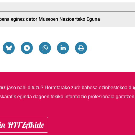
apena eginez dator Museoen Nazioarteko Eguna
tez
jaso nahi dituzu?
Horretarako zure babesa ezinbestekoa du
skaratik eginda dagoen tokiko informazio profesionala garatzen
in HITZAkide