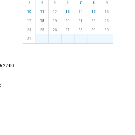
3
4
5
6
7
8
9
10
11
12
13
14
15
16
17
18
19
20
21
22
23
24
25
26
27
28
29
30
31
1
2
3
4
5
6
6 22:00
z