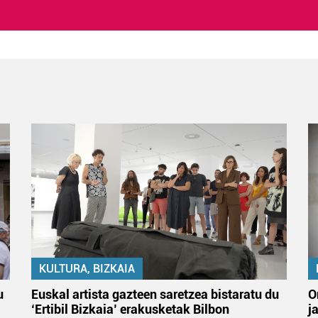
KULTURA, BIZKAIA
u
Euskal artista gazteen saretzea bistaratu du
O
‘Ertibil Bizkaia’ erakusketak Bilbon
j