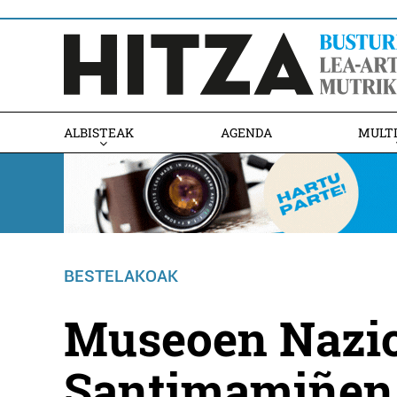
ALBISTEAK
AGENDA
MULT
BESTELAKOAK
Museoen Nazio
Santimamiñen