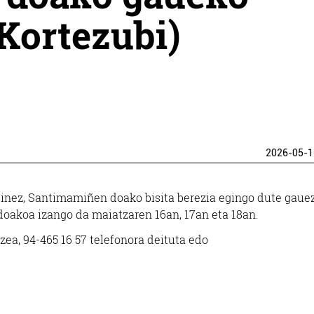
(Kortezubi)
2026-05-1
ginez, Santimamiñen doako bisita berezia egingo dute gaue
 doakoa izango da maiatzaren 16an, 17an eta 18an.
ea, 94-465 16 57 telefonora deituta edo