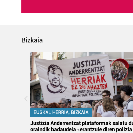
Bizkaia
EUSKAL HERRIA, BIZKAIA
an
Justizia Anderrentzat plataformak salatu d
oraindik badaudela «erantzule diren polizia