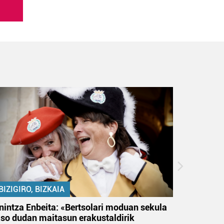
BIZIGIRO, BIZKAIA
BIZIGIR
nintza Enbeita: «Bertsolari moduan sekula
Ezinbest
aso dudan maitasun erakustaldirik