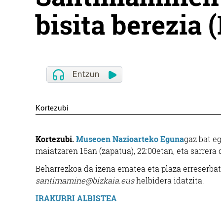
bisita berezia 
Kortezubi
Kortezubi.
Museoen Nazioarteko Eguna
gaz bat e
maiatzaren 16an (zapatua), 22:00etan, eta sarrera
Beharrezkoa da izena ematea eta plaza erreserbatz
santimamine@bizkaia.eus
helbidera idatzita.
IRAKURRI ALBISTEA