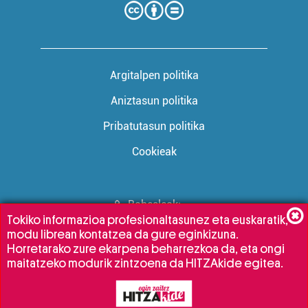
Argitalpen politika
Aniztasun politika
Pribatutasun politika
Cookieak
Babesleak:
Tokiko informazioa profesionaltasunez eta euskaratik,
modu librean kontatzea da gure eginkizuna.
Horretarako zure ekarpena beharrezkoa da, eta ongi
maitatzeko modurik zintzoena da HITZAkide egitea.