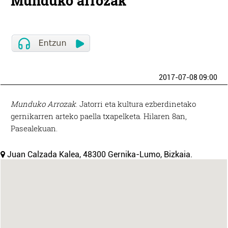
Munduko arrozak
2017-07-08 09:00
Munduko Arrozak
. Jatorri eta kultura ezberdinetako
gernikarren arteko paella txapelketa. Hilaren 8an,
Pasealekuan.
Juan Calzada Kalea, 48300 Gernika-Lumo, Bizkaia.