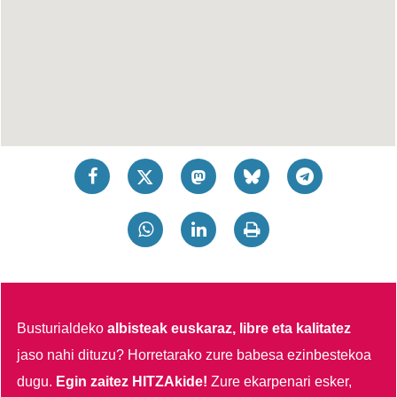
Busturialdeko
albisteak euskaraz, libre eta kalitatez
jaso nahi dituzu?
Horretarako zure babesa ezinbestekoa
dugu.
Egin zaitez HITZAkide!
Zure ekarpenari esker,