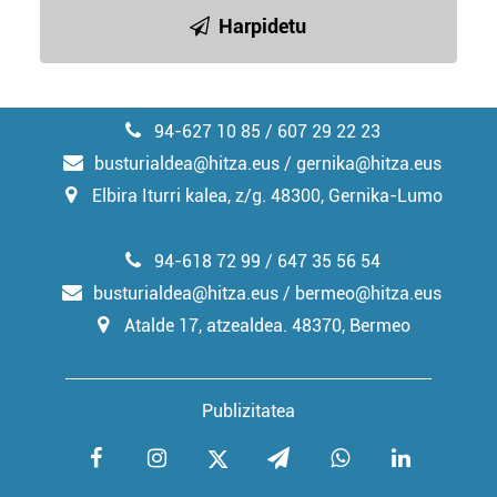
irakurri
Harpidetu
94-627 10 85 / 607 29 22 23
busturialdea@hitza.eus / gernika@hitza.eus
Elbira Iturri kalea, z/g. 48300, Gernika-Lumo
94-618 72 99 / 647 35 56 54
busturialdea@hitza.eus / bermeo@hitza.eus
Atalde 17, atzealdea. 48370, Bermeo
Publizitatea