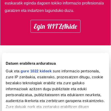
euskaratik eginda dagoen tokiko informazio profesionala
garatzen eta indartzen lagunduko duzu.
Egin HITZAkide
AGENDA
Datuen erabilera arduratsua
Guk eta
gure 1022 kideek
sure informacio pertsonala,
Abuztua 2026
zure IP zenbakia, esaterako, prozesatzen ditugu, cookie
AL.
AR.
AZ.
OG.
OL.
LR.
IG.
bezalako teknologiak erabiliz eta zure gailuko
27
28
29
30
31
1
2
informazioak azitzen dugu publizitate eta eduki
3
4
5
6
7
8
9
pertsonalizatua, publizitatearen eta edukiaren neurketa,
audientzia-ikerketa eta zerbitzuen garapena eskaintzeko.
10
11
12
13
14
15
16
Zure datuak nork eta zertarako erabiltzen dituen
17
18
19
20
21
22
23