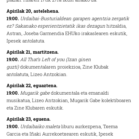
Apirilak 20, astelehena.
19:00.
Urdaibai-Busturialdean garapen agentzia zergatik
ez? Sakanako esperientzietatik ikas dezagun
hitzaldia,
Astran, Joseba Garmendia EHUko irakaslearen eskutik,
Ipesek antolatuta.
Apirilak 21, martitzena.
19:00.
All That’s Left of you (Izan ginen
guzti)
dokumentalaren proiekzioa, Zine Klubak
antolatuta, Lizeo Antzokian.
Apirilak 22, eguaztena.
19:00.
Mugarik gabe
dokumentala eta emanaldi
musikatua, Lizeo Antzokian, Mugarik Gabe kolektiboaren
eta Zine Klubaren eskutik.
Apirilak 23, eguena.
19:00.
Urdaibaiko maleta
liburu aurkezpena, Txema
Garcia eta Iñaki Aurrekoetxearen eskutik, Ipesek