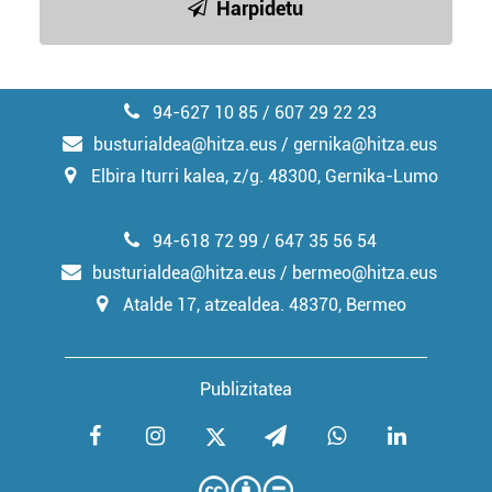
Harpidetu
94-627 10 85 / 607 29 22 23
busturialdea@hitza.eus / gernika@hitza.eus
Elbira Iturri kalea, z/g. 48300, Gernika-Lumo
94-618 72 99 / 647 35 56 54
busturialdea@hitza.eus / bermeo@hitza.eus
Atalde 17, atzealdea. 48370, Bermeo
Publizitatea