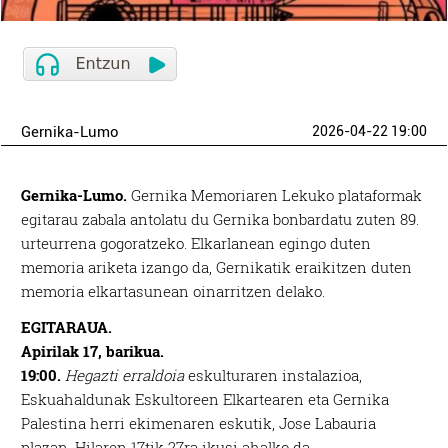
Gernika-Lumo
2026-04-22 19:00
Gernika-Lumo.
Gernika Memoriaren Lekuko plataformak
egitarau zabala antolatu du Gernika bonbardatu zuten 89.
urteurrena gogoratzeko. Elkarlanean egingo duten
memoria ariketa izango da, Gernikatik eraikitzen duten
memoria elkartasunean oinarritzen delako.
EGITARAUA.
Apirilak 17, barikua.
19:00.
Hegazti erraldoia
eskulturaren instalazioa,
Eskuahaldunak Eskultoreen Elkartearen eta Gernika
Palestina herri ekimenaren eskutik, Jose Labauria
plazan. Hilaren 17tik 27ra ikusi ahalko da.