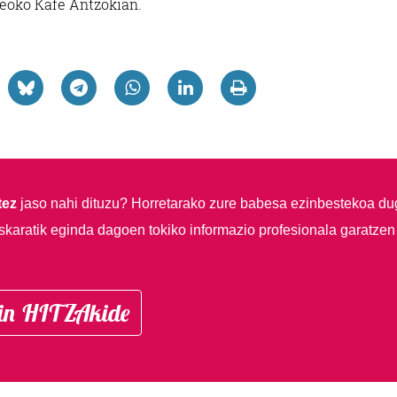
eoko Kafe Antzokian.
tez
jaso nahi dituzu?
Horretarako zure babesa ezinbestekoa du
skaratik eginda dagoen tokiko informazio profesionala garatzen
in HITZAkide