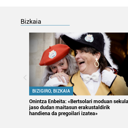
Bizkaia
BIZIGIRO, BIZKAIA
na
Onintza Enbeita: «Bertsolari moduan sekul
jaso dudan maitasun erakustaldirik
handiena da pregoilari izatea»