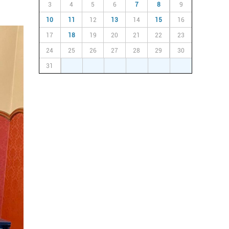
3
4
5
6
7
8
9
10
11
12
13
14
15
16
17
18
19
20
21
22
23
24
25
26
27
28
29
30
31
1
2
3
4
5
6