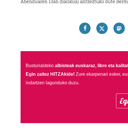
Abenduaren 13an (barikua) antzeztuko dute Berm
Busturialdeko
albisteak euskaraz, libre eta kalita
Egin zaitez HITZAkide!
Zure ekarpenari esker, eu
indartzen lagunduko duzu.
Eg