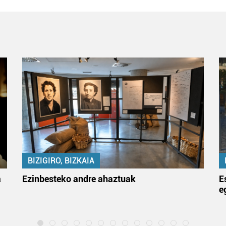
BIZIGIRO, BIZKAIA
a
Ezinbesteko andre ahaztuak
E
e