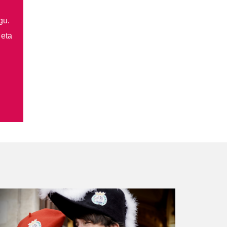
gu.
 eta