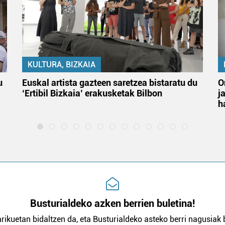
KULTURA, BIZKAIA
u
Euskal artista gazteen saretzea bistaratu du
O
‘Ertibil Bizkaia’ erakusketak Bilbon
j
h
Busturialdeko azken berrien buletina!
rikuetan bidaltzen da, eta Busturialdeko asteko berri nagusiak b