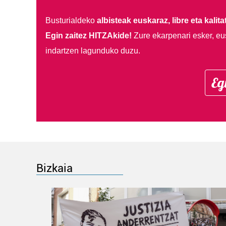
Busturialdeko
albisteak euskaraz, libre eta kalita
Egin zaitez HITZAkide!
Zure ekarpenari esker, eu
indartzen lagunduko duzu.
Eg
Bizkaia