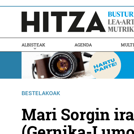
ALBISTEAK
AGENDA
MULT
BESTELAKOAK
Mari Sorgin ir
(Gernika-Lumo