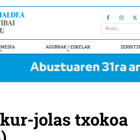
IMEDIA
AGURRAK / ESKELAK
ZERBITZ
akur-jolas txokoa
)