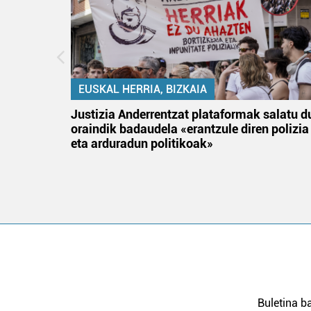
EUSKAL HERRIA, BIZKAIA
an
Justizia Anderrentzat plataformak salatu d
oraindik badaudela «erantzule diren polizia
eta arduradun politikoak»
Buletina ba