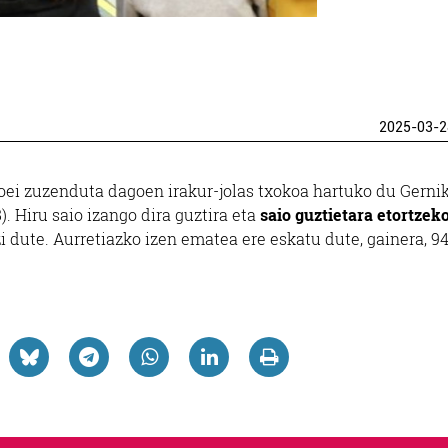
2025-03-2
soei zuzenduta dagoen irakur-jolas txokoa hartuko du Gerni
 Hiru saio izango dira guztira eta
saio guztietara etortzek
i dute. Aurretiazko izen ematea ere eskatu dute, gainera, 9