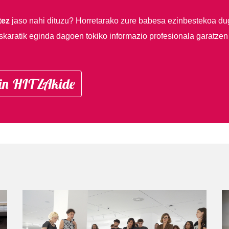
tez
jaso nahi dituzu?
Horretarako zure babesa ezinbestekoa du
skaratik eginda dagoen tokiko informazio profesionala garatzen
in HITZAkide