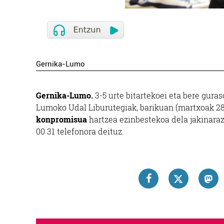
Gernika-Lumo
Gernika-Lumo.
3-5 urte bitartekoei eta bere gura
Lumoko Udal Liburutegiak, barikuan (martxoak 28).
konpromisua
hartzea ezinbestekoa dela jakinaraz
00 31 telefonora deituz.