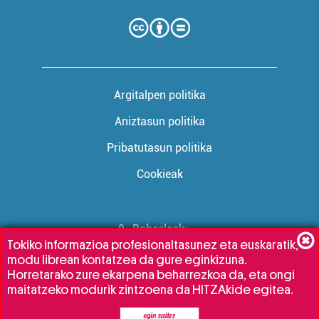
Argitalpen politika
Aniztasun politika
Pribatutasun politika
Cookieak
Babesleak:
Tokiko informazioa profesionaltasunez eta euskaratik,
modu librean kontatzea da gure eginkizuna.
Horretarako zure ekarpena beharrezkoa da, eta ongi
maitatzeko modurik zintzoena da HITZAkide egitea.