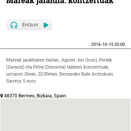
Mareak jaialdia: kontzertuak
2016-10-15 20:00
Mareak jaialdiaren baitan, Jupiter Jon (Irun), Perlak
(Zarautz) eta Petra (Donostia) taldeen kontzertuak,
urriaren 15ean, 22:00etan, Bermeoko Kafe Antzokian.
Sarrera: 5 euro.
48370 Bermeo, Bizkaia, Spain.