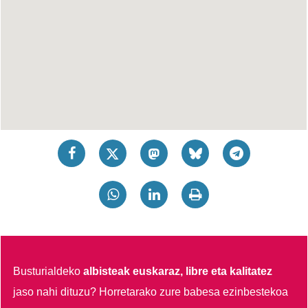
Busturialdeko
albisteak euskaraz, libre eta kalitatez
jaso nahi dituzu?
Horretarako zure babesa ezinbestekoa