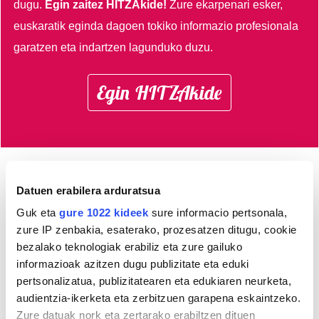
dugu.
Egin zaitez HITZAkide!
Zure ekarpenari esker,
euskaratik eginda dagoen tokiko informazio profesionala
garatzen eta indartzen lagunduko duzu.
Egin HITZAkide
AGENDA
Datuen erabilera arduratsua
Guk eta
gure 1022 kideek
sure informacio pertsonala,
Abuztua 2026
zure IP zenbakia, esaterako, prozesatzen ditugu, cookie
bezalako teknologiak erabiliz eta zure gailuko
AL.
AR.
AZ.
OG.
OL.
LR.
IG.
informazioak azitzen dugu publizitate eta eduki
27
28
29
30
31
1
2
pertsonalizatua, publizitatearen eta edukiaren neurketa,
3
4
5
6
7
8
9
audientzia-ikerketa eta zerbitzuen garapena eskaintzeko.
10
11
12
13
14
15
16
Zure datuak nork eta zertarako erabiltzen dituen