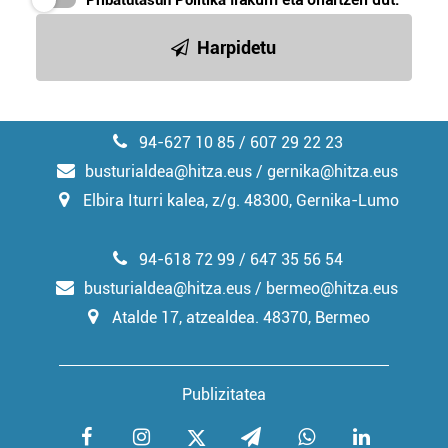
Pribatutasun Politika
irakurri eta onartzen dut.
irakurri
Harpidetu
94-627 10 85 / 607 29 22 23
busturialdea@hitza.eus / gernika@hitza.eus
Elbira Iturri kalea, z/g. 48300, Gernika-Lumo
94-618 72 99 / 647 35 56 54
busturialdea@hitza.eus / bermeo@hitza.eus
Atalde 17, atzealdea. 48370, Bermeo
Publizitatea