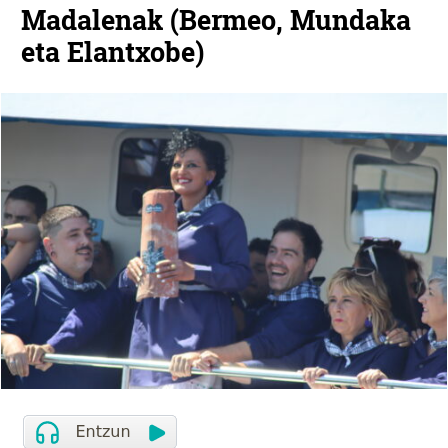
Madalenak (Bermeo, Mundaka
eta Elantxobe)