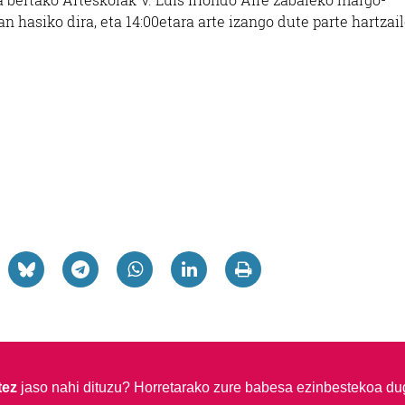
an hasiko dira, eta 14:00etara arte izango dute parte hartzai
tez
jaso nahi dituzu?
Horretarako zure babesa ezinbestekoa du