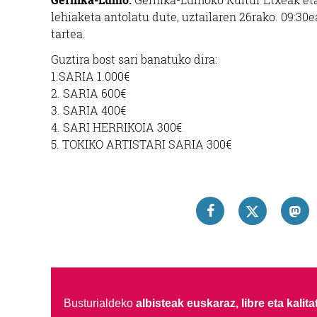
lehiaketa antolatu dute, uztailaren 26rako. 09:30e
tartea.
Guztira bost sari banatuko dira:
1.SARIA 1.000€
2. SARIA 600€
3. SARIA 400€
4. SARI HERRIKOIA 300€
5. TOKIKO ARTISTARI SARIA 300€
Busturialdeko
albisteak euskaraz, libre eta kalita