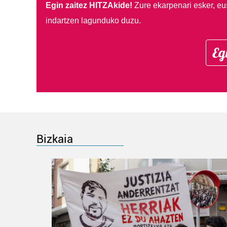
Egin zaitez HITZAkide!
Zure ekarpenari esker, eu
indartzen lagunduko duzu.
Eg
Bizkaia