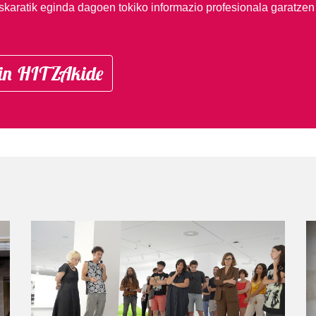
skaratik eginda dagoen tokiko informazio profesionala garatzen
in HITZAkide