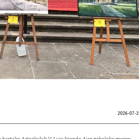
2026-07-2
bertako Arteskolak V. Luis Iriondo Aire zabaleko margo-