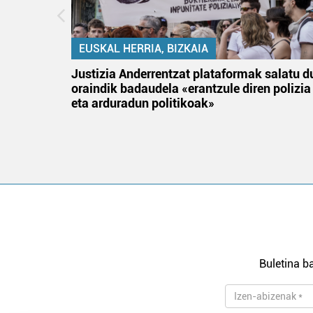
EUSKAL HERRIA, BIZKAIA
an
Justizia Anderrentzat plataformak salatu d
oraindik badaudela «erantzule diren polizia
eta arduradun politikoak»
Buletina ba