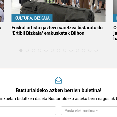
KULTURA, BIZKAIA
u
Euskal artista gazteen saretzea bistaratu du
O
‘Ertibil Bizkaia’ erakusketak Bilbon
j
h
Busturialdeko azken berrien buletina!
rikuetan bidaltzen da, eta Busturialdeko asteko berri nagusiak b