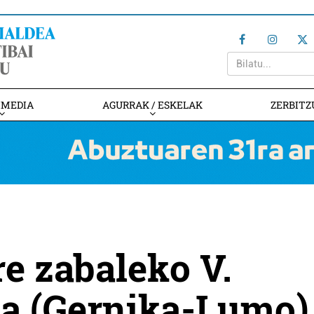
IMEDIA
AGURRAK / ESKELAK
ZERBITZ
re zabaleko V.
ta (Gernika-Lumo)