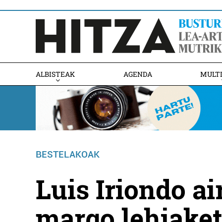
ALBISTEAK
AGENDA
MULT
BESTELAKOAK
Luis Iriondo ai
margo lehiake