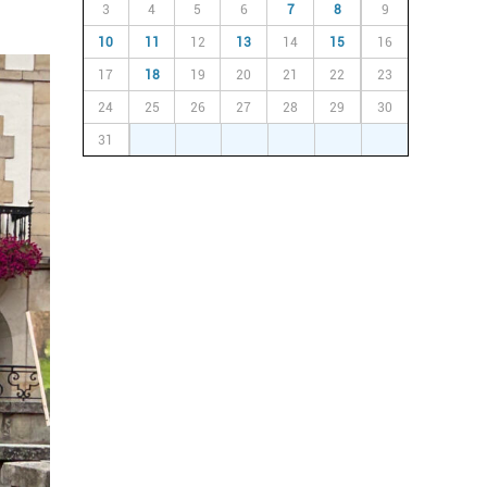
3
4
5
6
7
8
9
10
11
12
13
14
15
16
17
18
19
20
21
22
23
24
25
26
27
28
29
30
31
1
2
3
4
5
6