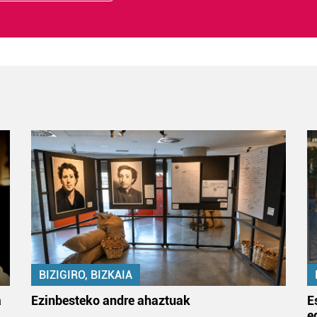
BIZIGIRO, BIZKAIA
a
Ezinbesteko andre ahaztuak
E
e