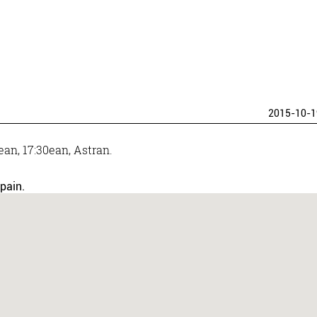
2015-10-1
ean, 17:30ean, Astran.
pain.