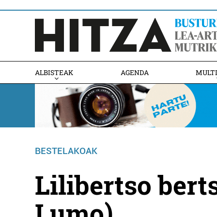
ALBISTEAK
AGENDA
MULT
BESTELAKOAK
Lilibertso bert
Lumo)