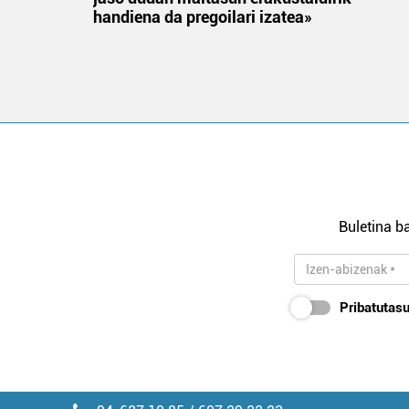
handiena da pregoilari izatea»
Buletina ba
Pribatutasu