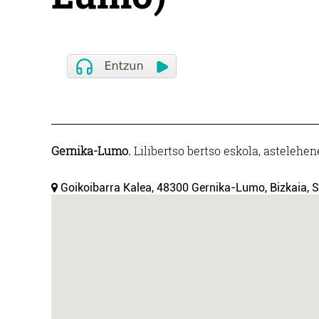
Gernika-Lumo.
Lilibertso bertso eskola, astelehen
Goikoibarra Kalea, 48300 Gernika-Lumo, Bizkaia, S