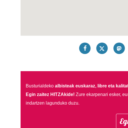
Busturialdeko
albisteak euskaraz, libre eta kalita
Egin zaitez HITZAkide!
Zure ekarpenari esker, eu
indartzen lagunduko duzu.
Eg