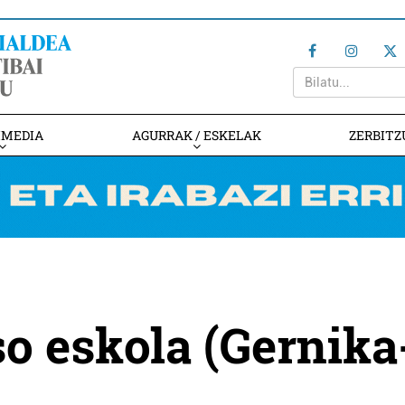
IMEDIA
AGURRAK / ESKELAK
ZERBITZ
so eskola (Gernika