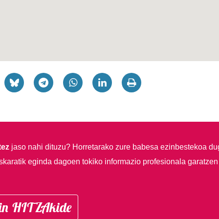
tez
jaso nahi dituzu?
Horretarako zure babesa ezinbestekoa du
skaratik eginda dagoen tokiko informazio profesionala garatzen
in HITZAkide