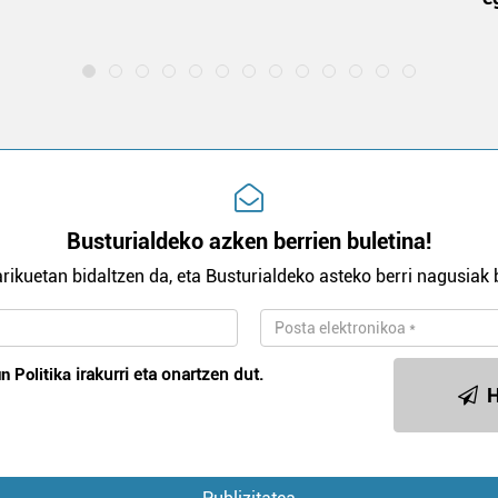
Busturialdeko azken berrien buletina!
rikuetan bidaltzen da, eta Busturialdeko asteko berri nagusiak b
n Politika
irakurri eta onartzen dut.
H