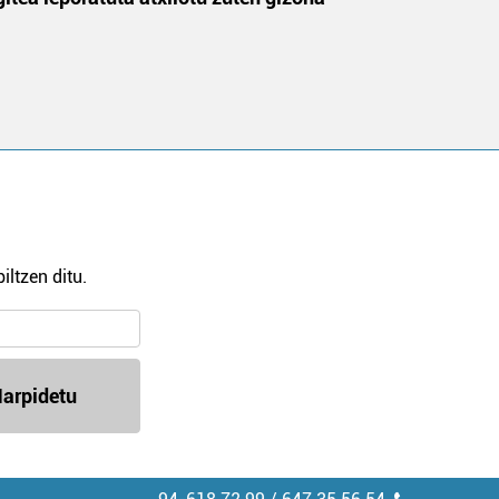
iltzen ditu.
arpidetu