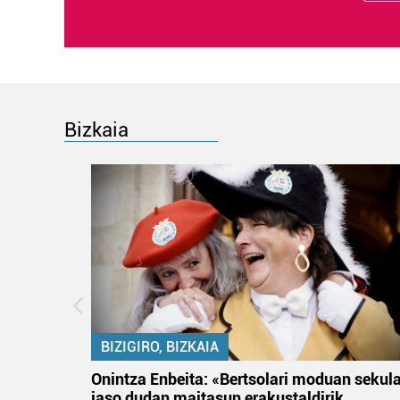
Bizkaia
BIZIGIRO, BIZKAIA
na
Onintza Enbeita: «Bertsolari moduan sekul
jaso dudan maitasun erakustaldirik