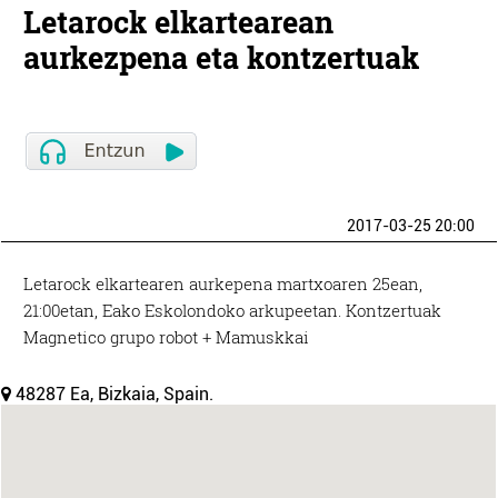
Letarock elkartearean
aurkezpena eta kontzertuak
2017-03-25 20:00
Letarock elkartearen aurkepena martxoaren 25ean,
21:00etan, Eako Eskolondoko arkupeetan. Kontzertuak
Magnetico grupo robot + Mamuskkai
48287 Ea, Bizkaia, Spain.