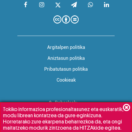
Argitalpen politika
Aniztasun politika
Pribatutasun politika
Cookieak
Babesleak:
Tokiko informazioa profesionaltasunez eta euskaratik,
modu librean kontatzea da gure eginkizuna.
Horretarako zure ekarpena beharrezkoa da, eta ongi
maitatzeko modurik zintzoena da HITZAkide egitea.