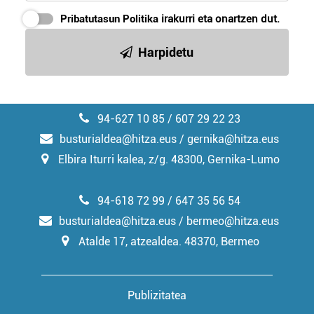
erabiltzeko baimen esplizitua ematen diguzu.
Gehiago
Pribatutasun Politika
irakurri eta onartzen dut.
irakurri
Harpidetu
94-627 10 85 / 607 29 22 23
busturialdea@hitza.eus / gernika@hitza.eus
Elbira Iturri kalea, z/g. 48300, Gernika-Lumo
94-618 72 99 / 647 35 56 54
busturialdea@hitza.eus / bermeo@hitza.eus
Atalde 17, atzealdea. 48370, Bermeo
Publizitatea