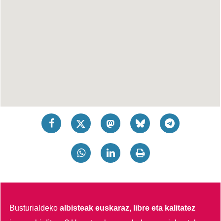
Busturialdeko
albisteak euskaraz, libre eta kalitatez