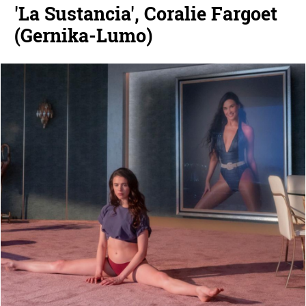
'La Sustancia', Coralie Fargoet
(Gernika-Lumo)