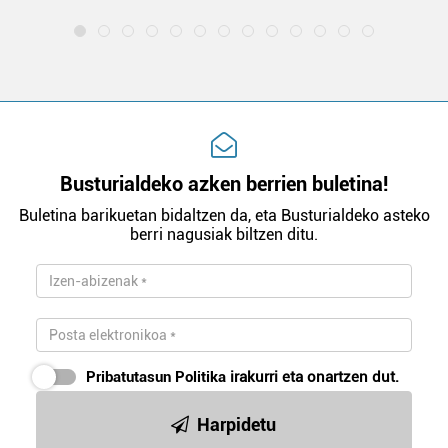
Busturialdeko azken berrien buletina!
Buletina barikuetan bidaltzen da, eta Busturialdeko asteko
berri nagusiak biltzen ditu.
Pribatutasun Politika
irakurri eta onartzen dut.
Harpidetu