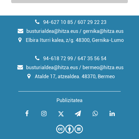
94-627 10 85 / 607 29 22 23
busturialdea@hitza.eus / gernika@hitza.eus
Elbira Iturri kalea, z/g. 48300, Gernika-Lumo
94-618 72 99 / 647 35 56 54
busturialdea@hitza.eus / bermeo@hitza.eus
Atalde 17, atzealdea. 48370, Bermeo
Publizitatea