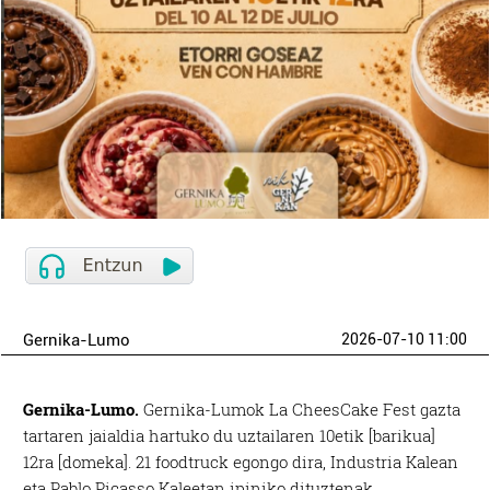
Gernika-Lumo
2026-07-10 11:00
Gernika-Lumo.
Gernika-Lumok La CheesCake Fest gazta
tartaren jaialdia hartuko du uztailaren 10etik [barikua]
12ra [domeka]. 21 foodtruck egongo dira, Industria Kalean
eta Pablo Picasso Kaleetan ipiniko dituztenak.