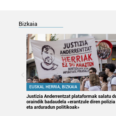
Bizkaia
EUSKAL HERRIA, BIZKAIA
an
Justizia Anderrentzat plataformak salatu d
oraindik badaudela «erantzule diren polizia
eta arduradun politikoak»