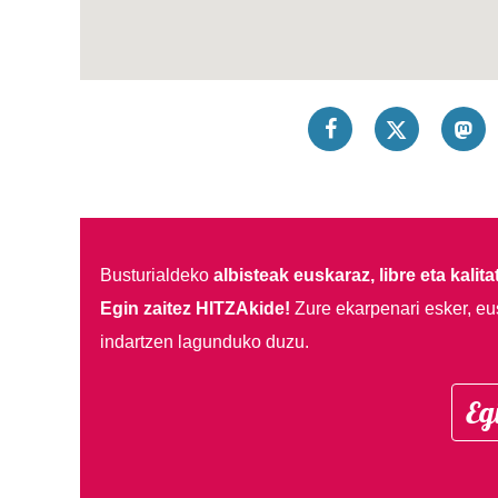
Busturialdeko
albisteak euskaraz, libre eta kalita
Egin zaitez HITZAkide!
Zure ekarpenari esker, eu
indartzen lagunduko duzu.
Eg