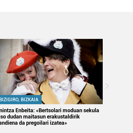
BIZIGIRO, BIZKAIA
BIZIGIR
nintza Enbeita: «Bertsolari moduan sekula
Ezinbest
aso dudan maitasun erakustaldirik
andiena da pregoilari izatea»