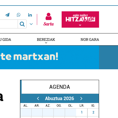
Sartu
U GIDA
BEREZIAK
NOR GARA
AGENDA
HITZAREN 20. URTEURRENA
EUSKALDUNAK AUSTRALIAN
GAZTEMUNDURI ATEAK IREKI
a
Abuztua 2026
AL.
AR.
AZ.
OG.
OL.
LR.
IG.
27
28
29
30
31
1
2