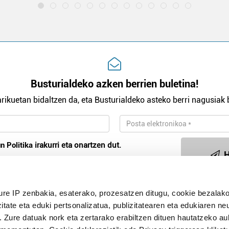
Busturialdeko azken berrien buletina!
rikuetan bidaltzen da, eta Busturialdeko asteko berri nagusiak b
n Politika
irakurri eta onartzen dut.
H
ure IP zenbakia, esaterako, prozesatzen ditugu, cookie bezalako
Publizitatea
itate eta eduki pertsonalizatua, publizitatearen eta edukiaren ne
. Zure datuak nork eta zertarako erabiltzen dituen hautatzeko a