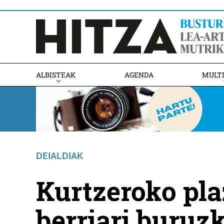
ALBISTEAK
AGENDA
MULT
DEIALDIAK
Kurtzeroko plaz
berriari buruz