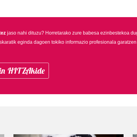
tez
jaso nahi dituzu?
Horretarako zure babesa ezinbestekoa du
skaratik eginda dagoen tokiko informazio profesionala garatzen
in HITZAkide