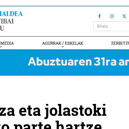
IMEDIA
AGURRAK / ESKELAK
ZERBITZ
a eta jolastoki
ko parte hartze