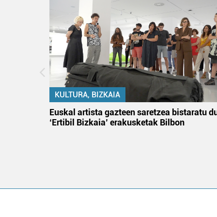
KULTURA, BIZKAIA
na
Euskal artista gazteen saretzea bistaratu d
‘Ertibil Bizkaia’ erakusketak Bilbon