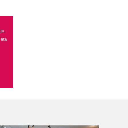
gu.
 eta