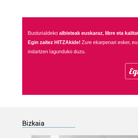
Busturialdeko
albisteak euskaraz, libre eta kalita
Egin zaitez HITZAkide!
Zure ekarpenari esker, eu
indartzen lagunduko duzu.
Eg
Bizkaia