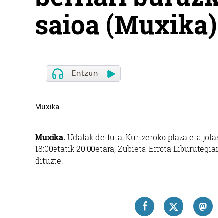
saioa (Muxika)
Muxika
Muxika.
Udalak deituta, Kurtzeroko plaza eta jola
18:00etatik 20:00etara, Zubieta-Errota Liburutegia
dituzte.