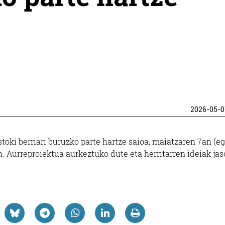
2026-05-0
stoki berriari buruzko parte hartze saioa, maiatzaren 7an (e
n. Aurreproiektua aurkeztuko dute eta herritarren ideiak ja