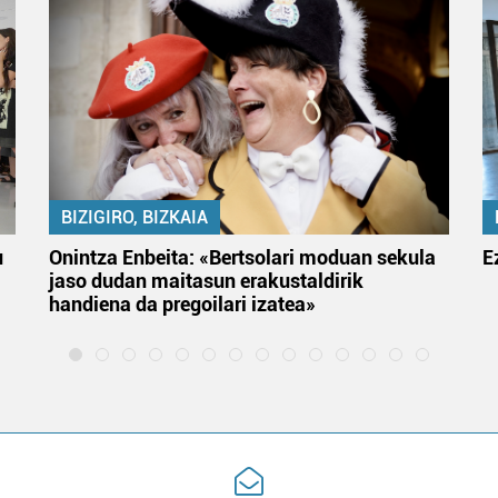
BIZIGIRO, BIZKAIA
u
Onintza Enbeita: «Bertsolari moduan sekula
E
jaso dudan maitasun erakustaldirik
handiena da pregoilari izatea»