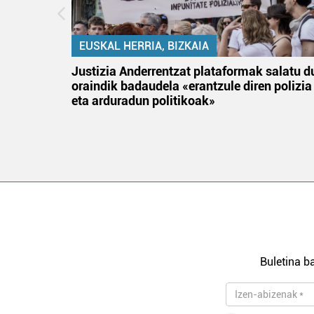
EUSKAL HERRIA, BIZKAIA
an
Justizia Anderrentzat plataformak salatu d
oraindik badaudela «erantzule diren polizia
eta arduradun politikoak»
Buletina ba