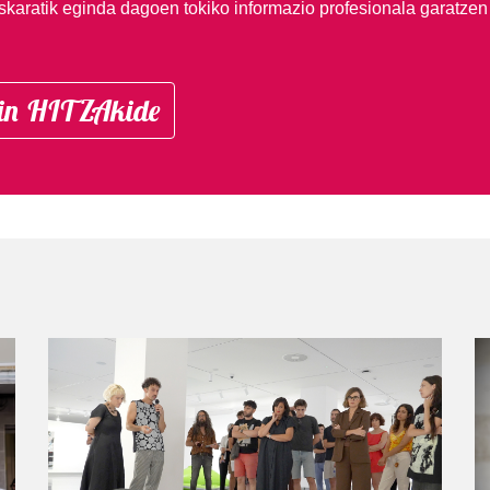
skaratik eginda dagoen tokiko informazio profesionala garatzen
in HITZAkide