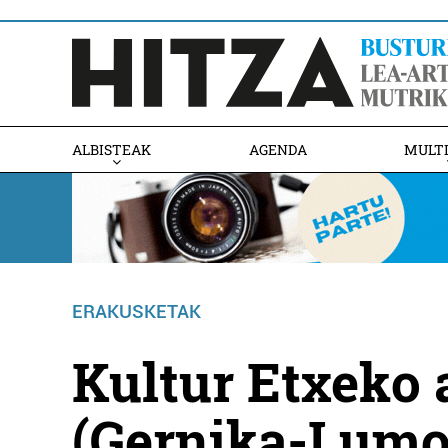
ALBISTEAK
AGENDA
MULT
ERAKUSKETAK
Kultur Etxeko 
(Gernika-Lumo