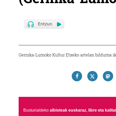
Gernika-Lumoko Kultur Etxeko artelan bilduma ikusg
Busturialdeko
albisteak euskaraz, libre eta kalita