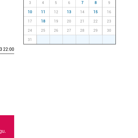
3
4
5
6
7
8
9
10
11
12
13
14
15
16
17
18
19
20
21
22
23
24
25
26
27
28
29
30
31
1
2
3
4
5
6
3 22:00
gu.