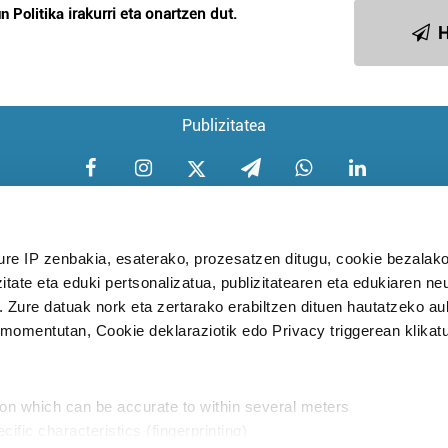
n Politika
irakurri eta onartzen dut.
H
Publizitatea
ure IP zenbakia, esaterako, prozesatzen ditugu, cookie bezalako
itate eta eduki pertsonalizatua, publizitatearen eta edukiaren ne
Aniztasun politika
Pribatutasun poli
. Zure datuak nork eta zertarako erabiltzen dituen hautatzeko a
omentutan, Cookie deklaraziotik edo Privacy triggerean klikat
Babesleak:
ion which can be accurate to within several meters
cific characteristics (fingerprinting)