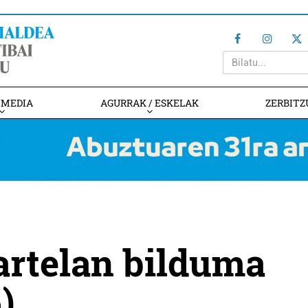
IMEDIA
AGURRAK / ESKELAK
ZERBITZ
artelan bilduma
)