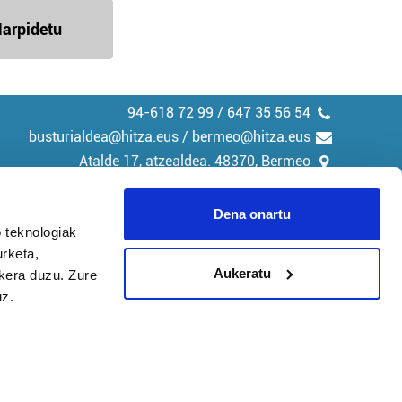
arpidetu
94-618 72 99 / 647 35 56 54
busturialdea@hitza.eus / bermeo@hitza.eus
Atalde 17, atzealdea. 48370, Bermeo
Dena onartu
 teknologiak
urketa,
tika
Cookieak
Aukeratu
ukera duzu. Zure
uz.