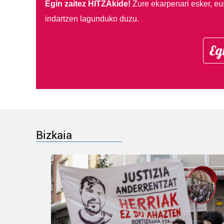
Egin zaitez HITZAkide!
Zure ekarpenari esker, eu
indartzen lagunduko duzu.
Eg
Bizkaia