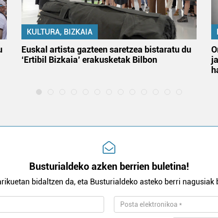
KULTURA, BIZKAIA
u
Euskal artista gazteen saretzea bistaratu du
O
‘Ertibil Bizkaia’ erakusketak Bilbon
j
h
Busturialdeko azken berrien buletina!
rikuetan bidaltzen da, eta Busturialdeko asteko berri nagusiak b