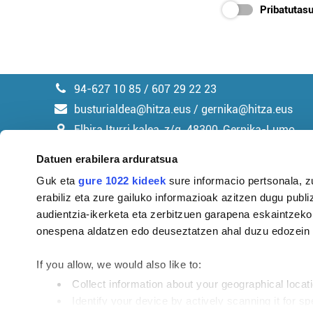
Pribatutasu
94-627 10 85 / 607 29 22 23
busturialdea@hitza.eus / gernika@hitza.eus
Elbira Iturri kalea, z/g. 48300, Gernika-Lumo
Datuen erabilera arduratsua
Guk eta
gure 1022 kideek
sure informacio pertsonala, z
erabiliz eta zure gailuko informazioak azitzen dugu publiz
Argitalpen politika
audientzia-ikerketa eta zerbitzuen garapena eskaintzeko
onespena aldatzen edo deuseztatzen ahal duzu edozein m
If you allow, we would also like to:
Collect information about your geographical locat
Identify your device by actively scanning it for spe