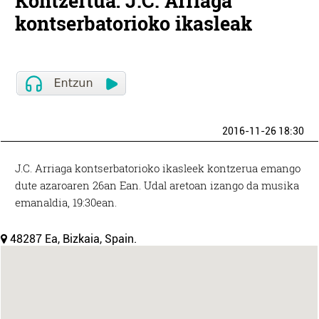
Kontzertua: J.C. Arriaga
kontserbatorioko ikasleak
2016-11-26 18:30
J.C. Arriaga kontserbatorioko ikasleek kontzerua emango
dute azaroaren 26an Ean. Udal aretoan izango da musika
emanaldia, 19:30ean.
48287 Ea, Bizkaia, Spain.