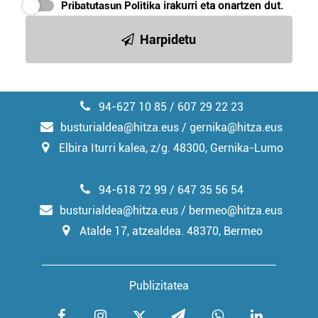
Pribatutasun Politika
irakurri eta onartzen dut.
irakurri
Harpidetu
94-627 10 85 / 607 29 22 23
busturialdea@hitza.eus / gernika@hitza.eus
Elbira Iturri kalea, z/g. 48300, Gernika-Lumo
94-618 72 99 / 647 35 56 54
busturialdea@hitza.eus / bermeo@hitza.eus
Atalde 17, atzealdea. 48370, Bermeo
Publizitatea