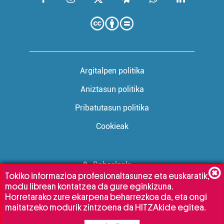
Argitalpen politika
Aniztasun politika
Pribatutasun politika
Cookieak
Babesleak:
Tokiko informazioa profesionaltasunez eta euskaratik,
modu librean kontatzea da gure eginkizuna.
Horretarako zure ekarpena beharrezkoa da, eta ongi
maitatzeko modurik zintzoena da HITZAkide egitea.