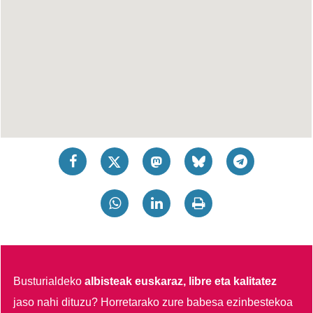
Busturialdeko
albisteak euskaraz, libre eta kalitatez
jaso nahi dituzu?
Horretarako zure babesa ezinbestekoa