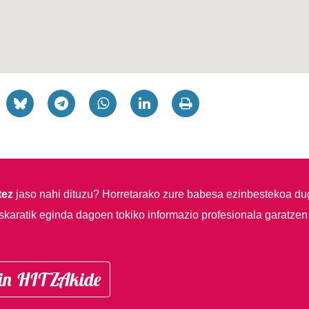
tez
jaso nahi dituzu?
Horretarako zure babesa ezinbestekoa du
skaratik eginda dagoen tokiko informazio profesionala garatzen
in HITZAkide