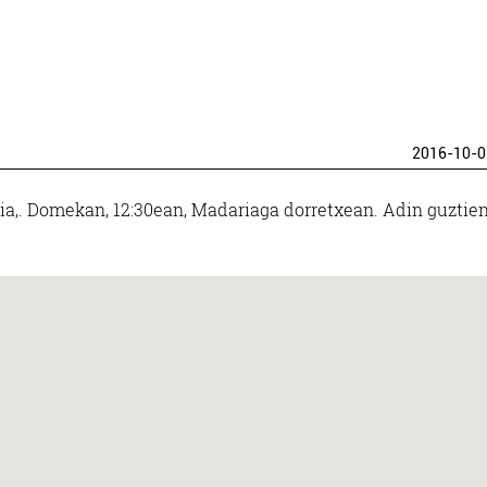
2016-10-0
ria,. Domekan, 12:30ean, Madariaga dorretxean. Adin guztie