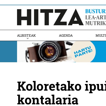
ALBISTEAK
AGENDA
MULT
Koloretako ipu
kontalaria