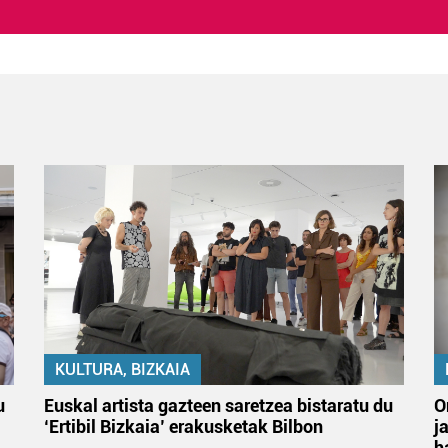
KULTURA, BIZKAIA
u
Euskal artista gazteen saretzea bistaratu du
O
‘Ertibil Bizkaia’ erakusketak Bilbon
j
h