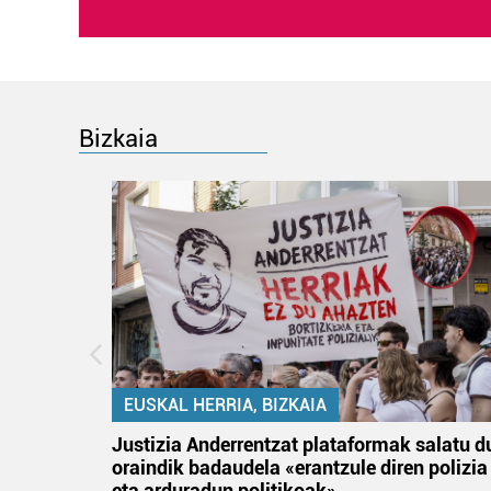
Bizkaia
EUSKAL HERRIA, BIZKAIA
tik
Justizia Anderrentzat plataformak salatu d
 gizon
oraindik badaudela «erantzule diren polizia
eta arduradun politikoak»