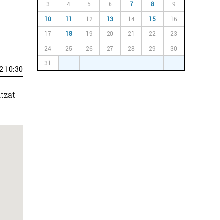
3
4
5
6
7
8
9
10
11
12
13
14
15
16
17
18
19
20
21
22
23
24
25
26
27
28
29
30
31
1
2
3
4
5
6
2 10:30
ntzat