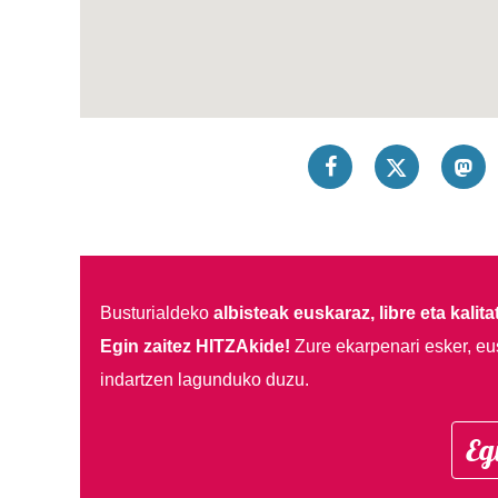
Busturialdeko
albisteak euskaraz, libre eta kalita
Egin zaitez HITZAkide!
Zure ekarpenari esker, eu
indartzen lagunduko duzu.
Eg