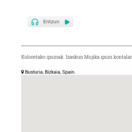
Koloretako ipuinak. Izaskun Mujika ipuin kontala
Busturia, Bizkaia, Spain.