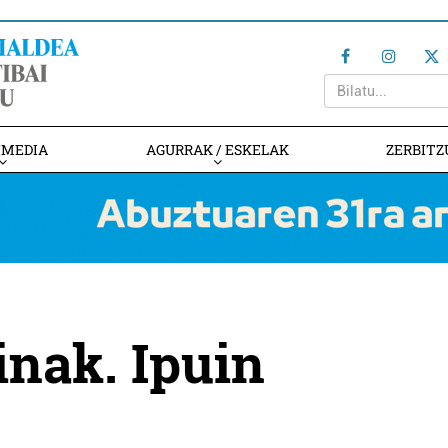
IMEDIA
AGURRAK / ESKELAK
ZERBITZ
inak. Ipuin