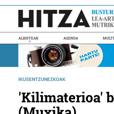
ALBISTEAK
AGENDA
MULT
IKUSENTZUNEZKOAK
'Kilimaterioa' 
(Muxika)