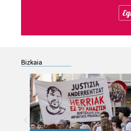
Eg
Bizkaia