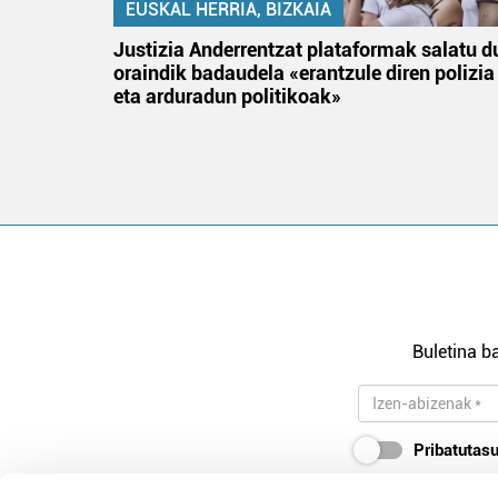
EUSKAL HERRIA, BIZKAIA
an
Justizia Anderrentzat plataformak salatu d
oraindik badaudela «erantzule diren polizia
eta arduradun politikoak»
Buletina ba
Pribatutasu