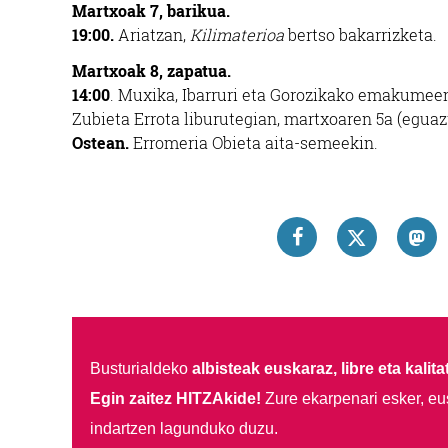
Martxoak 7, barikua.
19:00.
Ariatzan,
Kilimaterioa
bertso bakarrizketa.
Martxoak 8, zapatua.
14:00
. Muxika, Ibarruri eta Gorozikako emakumee
Zubieta Errota liburutegian, martxoaren 5a (eguazt
Ostean.
Erromeria Obieta aita-semeekin.
Busturialdeko
albisteak euskaraz, libre eta kalita
Egin zaitez HITZAkide!
Zure ekarpenari esker, eu
indartzen lagunduko duzu.