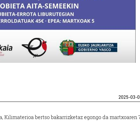
2025-03-0
 Kilimaterioa bertso bakarrizketaz egongo da martxoaren 