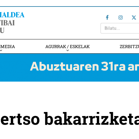
IMEDIA
AGURRAK / ESKELAK
ZERBITZ
bertso bakarrizket