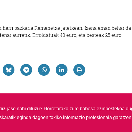
n herri bazkaria Remenetxe jatetxean. Izena eman behar da
ena) aurretik. Erroldatuak 40 euro, eta besteak 25 euro.
tez
jaso nahi dituzu?
Horretarako zure babesa ezinbestekoa du
skaratik eginda dagoen tokiko informazio profesionala garatzen