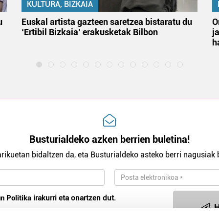
KULTURA, BIZKAIA
u
Euskal artista gazteen saretzea bistaratu du
O
‘Ertibil Bizkaia’ erakusketak Bilbon
j
h
Busturialdeko azken berrien buletina!
rikuetan bidaltzen da, eta Busturialdeko asteko berri nagusiak b
n Politika
irakurri eta onartzen dut.
H