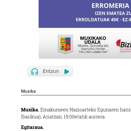
Muxika
Muxika.
Emakumeen Nazioarteko Egunaren harira,
(barikua), Ariatzan, 19:00etatik aurrera.
Egitaraua.