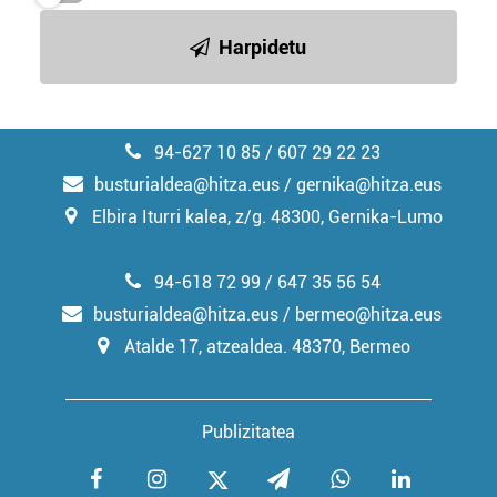
irakurri
Harpidetu
94-627 10 85 / 607 29 22 23
busturialdea@hitza.eus / gernika@hitza.eus
Elbira Iturri kalea, z/g. 48300, Gernika-Lumo
94-618 72 99 / 647 35 56 54
busturialdea@hitza.eus / bermeo@hitza.eus
Atalde 17, atzealdea. 48370, Bermeo
Publizitatea