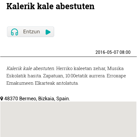
Kalerik kale abestuten
2016-05-07 08:00
Kalerik kale abestuten
. Herriko kaleetan zehar, Musika
Eskolatik hasita. Zapatuan, 10:00etatik aurrera. Erroxape
Emakumeen Elkarteak antolatuta.
48370 Bermeo, Bizkaia, Spain.