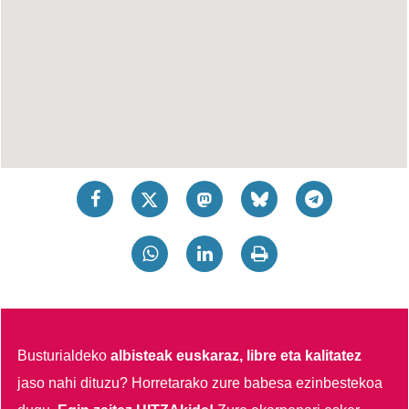
Busturialdeko
albisteak euskaraz, libre eta kalitatez
jaso nahi dituzu?
Horretarako zure babesa ezinbestekoa