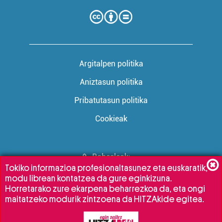
Argitalpen politika
Aniztasun politika
Pribatutasun politika
Cookieak
Babesleak:
Tokiko informazioa profesionaltasunez eta euskaratik,
modu librean kontatzea da gure eginkizuna.
Horretarako zure ekarpena beharrezkoa da, eta ongi
maitatzeko modurik zintzoena da HITZAkide egitea.