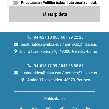
Pribatutasun Politika
irakurri eta onartzen dut.
irakurri
Harpidetu
94-627 10 85 / 607 29 22 23
busturialdea@hitza.eus / gernika@hitza.eus
Elbira Iturri kalea, z/g. 48300, Gernika-Lumo
94-618 72 99 / 647 35 56 54
busturialdea@hitza.eus / bermeo@hitza.eus
Atalde 17, atzealdea. 48370, Bermeo
Publizitatea