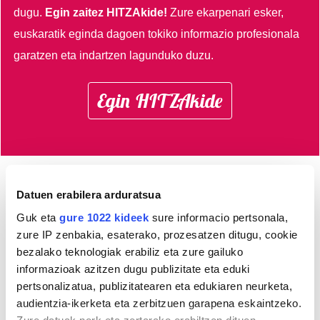
dugu.
Egin zaitez HITZAkide!
Zure ekarpenari esker,
euskaratik eginda dagoen tokiko informazio profesionala
garatzen eta indartzen lagunduko duzu.
Egin HITZAkide
Datuen erabilera arduratsua
AGENDA
Guk eta
gure 1022 kideek
sure informacio pertsonala,
zure IP zenbakia, esaterako, prozesatzen ditugu, cookie
Abuztua 2026
bezalako teknologiak erabiliz eta zure gailuko
AL.
AR.
AZ.
OG.
OL.
LR.
IG.
informazioak azitzen dugu publizitate eta eduki
27
28
29
30
31
1
2
pertsonalizatua, publizitatearen eta edukiaren neurketa,
3
4
5
6
7
8
9
audientzia-ikerketa eta zerbitzuen garapena eskaintzeko.
10
11
12
13
14
15
16
Zure datuak nork eta zertarako erabiltzen dituen