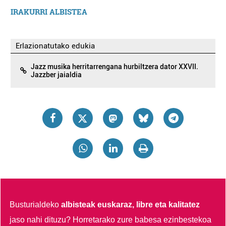
IRAKURRI ALBISTEA
Erlazionatutako edukia
Jazz musika herritarrengana hurbiltzera dator XXVII.
Jazzber jaialdia
Busturialdeko
albisteak euskaraz, libre eta kalitatez
jaso nahi dituzu?
Horretarako zure babesa ezinbestekoa