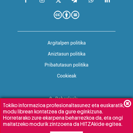
Argitalpen politika
Aniztasun politika
Pribatutasun politika
Cookieak
Babesleak:
Tokiko informazioa profesionaltasunez eta euskaratik,
modu librean kontatzea da gure eginkizuna.
Horretarako zure ekarpena beharrezkoa da, eta ongi
maitatzeko modurik zintzoena da HITZAkide egitea.