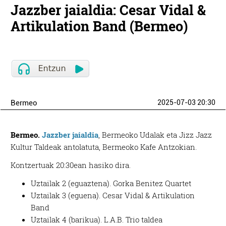
Jazzber jaialdia: Cesar Vidal &
Artikulation Band (Bermeo)
Bermeo
2025-07-03 20:30
Bermeo.
Jazzber jaialdia
, Bermeoko Udalak eta Jizz Jazz
Kultur Taldeak antolatuta, Bermeoko Kafe Antzokian.
Kontzertuak 20:30ean hasiko dira.
Uztailak 2 (eguaztena). Gorka Benitez Quartet
Uztailak 3 (eguena). Cesar Vidal & Artikulation
Band
Uztailak 4 (barikua). L.A.B. Trio taldea