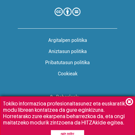
Argitalpen politika
Aniztasun politika
Pribatutasun politika
Cookieak
Babesleak:
Tokiko informazioa profesionaltasunez eta euskaratik,
modu librean kontatzea da gure eginkizuna.
Horretarako zure ekarpena beharrezkoa da, eta ongi
maitatzeko modurik zintzoena da HITZAkide egitea.