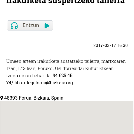
Irakurketa suspertzeko tailerra
2017-03-17 16:30
Umeen artean irakurketa sustatzeko tailerra, martxoaren
17an, 17:30ean, Foruko J.M. Torrealdai Kultur Etxean.
Izena eman behar da:
94 625 45
74/
liburutegi.forua@bizkaia.org
48393 Forua, Bizkaia, Spain.