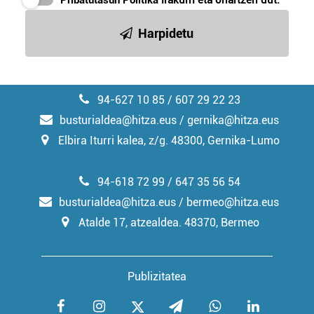
Pribatutasun Politika
irakurri eta onartzen dut.
irakurri
Harpidetu
94-627 10 85 / 607 29 22 23
busturialdea@hitza.eus / gernika@hitza.eus
Elbira Iturri kalea, z/g. 48300, Gernika-Lumo
94-618 72 99 / 647 35 56 54
busturialdea@hitza.eus / bermeo@hitza.eus
Atalde 17, atzealdea. 48370, Bermeo
Publizitatea