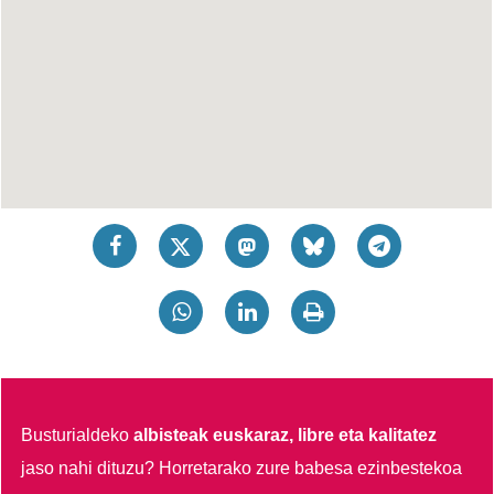
Busturialdeko
albisteak euskaraz, libre eta kalitatez
jaso nahi dituzu?
Horretarako zure babesa ezinbestekoa