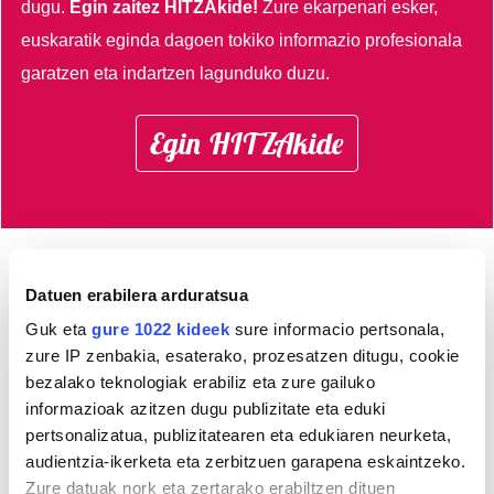
dugu.
Egin zaitez HITZAkide!
Zure ekarpenari esker,
euskaratik eginda dagoen tokiko informazio profesionala
garatzen eta indartzen lagunduko duzu.
Egin HITZAkide
AGENDA
Datuen erabilera arduratsua
Guk eta
gure 1022 kideek
sure informacio pertsonala,
Abuztua 2026
zure IP zenbakia, esaterako, prozesatzen ditugu, cookie
bezalako teknologiak erabiliz eta zure gailuko
AL.
AR.
AZ.
OG.
OL.
LR.
IG.
informazioak azitzen dugu publizitate eta eduki
27
28
29
30
31
1
2
pertsonalizatua, publizitatearen eta edukiaren neurketa,
3
4
5
6
7
8
9
audientzia-ikerketa eta zerbitzuen garapena eskaintzeko.
10
11
12
13
14
15
16
Zure datuak nork eta zertarako erabiltzen dituen